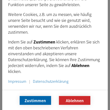
Funktion unserer Seite zu gewährleisten.
Freigegeben:
Juli 2024
Typ:
MSI
Weitere Cookies, z.B. um zu messen, wie häufig
unsere Seite besucht und wie sie genutzt wird,
Dateigröße:
26,2
MB
verwenden wir nur, wenn Sie dem ausdrücklich
zustimmen.
Download
Indem Sie auf
Zustimmen
klicken, erklären Sie sich
mit den oben beschriebenen Verfahren
einverstanden und akzeptieren unsere
Voraussetzungen
Datenschutzerklärung. Sie können Ihre Zustimmung
jederzeit widerrufen, indem Sie auf
Ablehnen
Intel Core i3 oder ähnlich (AVX2-Befehlssatz
klicken.
empfohlen)
Impressum
Datenschutzerklärung
|
4GB RAM (Zwei-Kanal-Konfiguration empfohlen)
Windows 10 (64-Bit), Windows 11 (64-Bit)
Einen der The Imaging Source GenTL Producer
Zustimmen
Ablehnen
Changelog