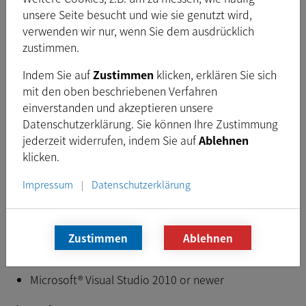
Platform:
Windows
unsere Seite besucht und wie sie genutzt wird,
Version:
3.5.5
verwenden wir nur, wenn Sie dem ausdrücklich
Freigegeben:
Juni 2020
zustimmen.
Typ:
EXE
Indem Sie auf
Zustimmen
klicken, erklären Sie sich
Dateigröße:
10,9
MB
mit den oben beschriebenen Verfahren
einverstanden und akzeptieren unsere
Datenschutzerklärung. Sie können Ihre Zustimmung
Download
jederzeit widerrufen, indem Sie auf
Ablehnen
klicken.
Voraussetzungen
Impressum
Datenschutzerklärung
|
Intel Core i3 oder ähnlich, 2 GB RAM
Windows 7 (32 & 64 bit), Windows 8 (32 & 64 bit),
Zustimmen
Ablehnen
Windows 10 (32 & 64 bit)
Microsoft® Visual Studio 2010 or newer