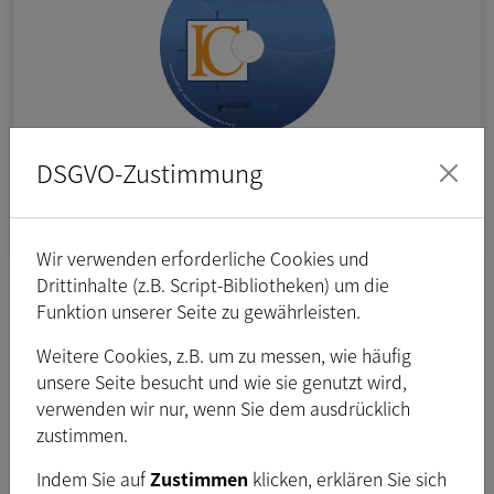
Geräte-Treiber für den Video-to-USB Konverter
DSGVO-Zustimmung
DFG/USB2pro, hergestellet von The Imaging
Source.
Wir verwenden erforderliche Cookies und
Drittinhalte (z.B. Script-Bibliotheken) um die
Funktion unserer Seite zu gewährleisten.
Platform:
Windows
Weitere Cookies, z.B. um zu messen, wie häufig
Version:
1.1.8
unsere Seite besucht und wie sie genutzt wird,
Freigegeben:
Okt. 2017
verwenden wir nur, wenn Sie dem ausdrücklich
Typ:
ZIP
zustimmen.
Dateigröße:
1,5
MB
Indem Sie auf
Zustimmen
klicken, erklären Sie sich