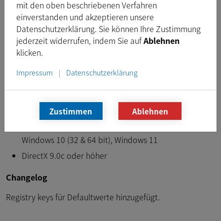
mit den oben beschriebenen Verfahren
Download
einverstanden und akzeptieren unsere
Datenschutzerklärung. Sie können Ihre Zustimmung
jederzeit widerrufen, indem Sie auf
Ablehnen
klicken.
Voraussetzungen
Impressum
Datenschutzerklärung
|
Intel Core i3 oder ähnlich, 4 GB RAM
USB 3.0 Controller
Grafikkarte mit 24 oder 32 Bit
Zustimmen
Ablehnen
Windows 7 (32 & 64 bit), Windows 8 (32 & 64 bit),
Windows 10 (32 & 64 bit), Windows 11
DirectX 9.0c oder höher
Changelog
Registry keys für Defaultwerte hinzugefügt.