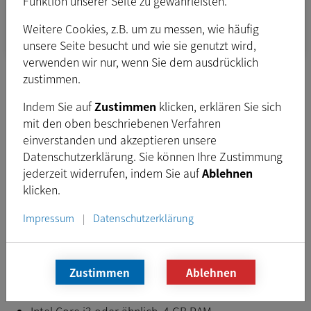
Funktion unserer Seite zu gewährleisten.
DFG/USB2pro, hergestellet von The Imaging
Weitere Cookies, z.B. um zu messen, wie häufig
Source.
unsere Seite besucht und wie sie genutzt wird,
verwenden wir nur, wenn Sie dem ausdrücklich
zustimmen.
Platform:
Windows
neueste
Indem Sie auf
Zustimmen
klicken, erklären Sie sich
Version:
2.1.0
mit den oben beschriebenen Verfahren
Freigegeben:
Feb. 2025
einverstanden und akzeptieren unsere
Datenschutzerklärung. Sie können Ihre Zustimmung
Typ:
ZIP
jederzeit widerrufen, indem Sie auf
Ablehnen
Dateigröße:
1,7
MB
klicken.
Impressum
Datenschutzerklärung
|
Download
Zustimmen
Ablehnen
Voraussetzungen
Intel Core i3 oder ähnlich, 4 GB RAM