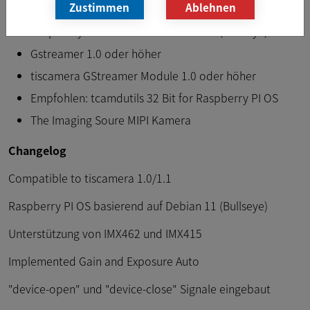
Zustimmen
Ablehnen
Raspberry PI 4
Raspberry PI OS based on Debian 11 (Bullseye)
Gstreamer 1.0 oder höher
tiscamera GStreamer Module 1.0 oder höher
Empfohlen: tcamdutils 32 Bit for Raspberry PI OS
The Imaging Soure MIPI Kamera
Changelog
Compatible to tiscamera 1.0/1.1
Raspberry PI OS basierend auf Debian 11 (Bullseye)
Unterstützung von IMX462 und IMX415
Implemented Gain and Exposure Auto
"device-open" und "device-close" Signale eingebaut