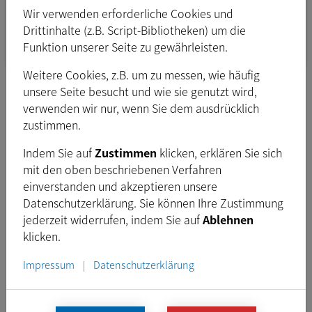
Dieses GStreamer Modul für den Raspberry PI 4 ist
Wir verwenden erforderliche Cookies und
ein Treiber für die The Imaging Source MIPI
Drittinhalte (z.B. Script-Bibliotheken) um die
Kameras.
Funktion unserer Seite zu gewährleisten.
Weitere Cookies, z.B. um zu messen, wie häufig
unsere Seite besucht und wie sie genutzt wird,
Platform:
Linux
verwenden wir nur, wenn Sie dem ausdrücklich
neueste
zustimmen.
Version:
1.3.0.662
Freigegeben:
Jan. 2023
Indem Sie auf
Zustimmen
klicken, erklären Sie sich
Typ:
DEB
mit den oben beschriebenen Verfahren
einverstanden und akzeptieren unsere
Dateigröße:
822,4
kB
Datenschutzerklärung. Sie können Ihre Zustimmung
jederzeit widerrufen, indem Sie auf
Ablehnen
klicken.
Download
Impressum
Datenschutzerklärung
|
Voraussetzungen