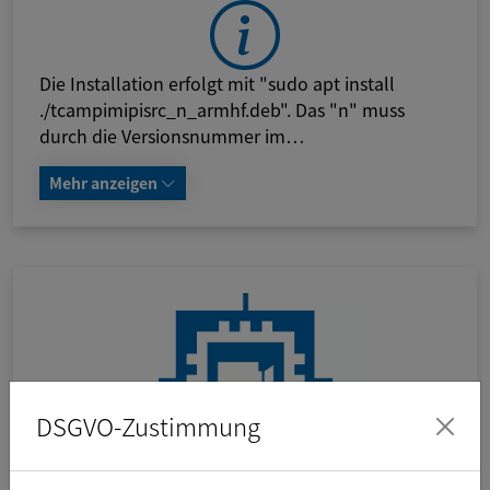
Die Installation erfolgt mit "sudo apt install
./tcampimipisrc_n_armhf.deb". Das "n" muss
durch die Versionsnummer im…
Mehr anzeigen
DSGVO-Zustimmung