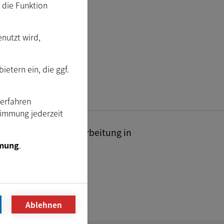
m die Funktion
enutzt wird,
etern ein, die ggf.
Verfahren
timmung jederzeit
industrielle Bildverarbeitung in
mung
.
Ablehnen