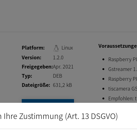
Voraussetzunge
Platform:
Linux
Version:
1.2.0
Raspberry PI
Freigegeben:
Apr. 2021
Gstreamer 1.
Typ:
DEB
Raspberry P
Dateigröße:
631,2
kB
tiscamera G
Empfohlen: t
Download
The Imaging
n Ihre Zustimmung (Art. 13 DSGVO)
Changelog
Support des IMX3