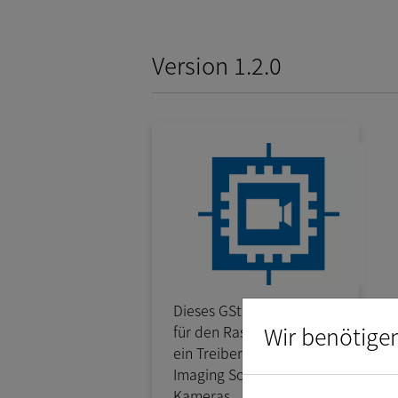
Version 1.2.0
Dieses GStreamer Modul
Wir benötige
für den Raspberry PI 4 ist
ein Treiber für die The
Imaging Source MIPI
Kameras.