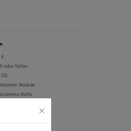
n
 4
0 oder höher
I OS
Streamer Module
iscamera-dutils
 Soure MIPI Kamera
90 Sensors.