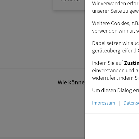
Wir verwenden erford
unserer Seite zu gew
Weitere Cookies, z.B
A
verwenden wir nur, 
Dabei setzen wir auc
geräteübergreifend C
Indem Sie auf
Zust
einverstanden und a
widerrufen, indem S
Wie können wir Ihnen helfen? Se
Um diesen Dialog ern
Impressum
Datens
|