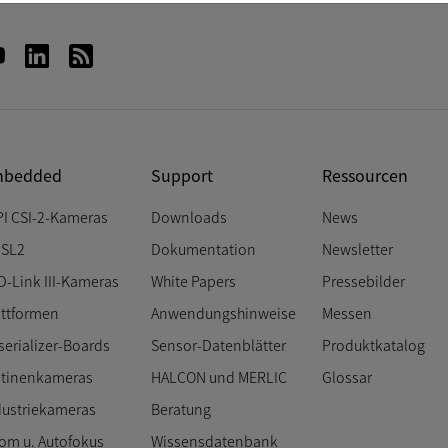
bedded
Support
Ressourcen
PI CSI-2-Kameras
Downloads
News
SL2
Dokumentation
Newsletter
D-Link III-Kameras
White Papers
Pressebilder
attformen
Anwendungshinweise
Messen
serializer-Boards
Sensor-Datenblätter
Produktkatalog
atinenkameras
HALCON und MERLIC
Glossar
dustriekameras
Beratung
om u. Autofokus
Wissensdatenbank