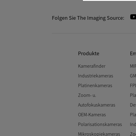
Folgen Sie The Imaging Source:
Produkte
Em
Kamerafinder
MI
Industriekameras
GM
Platinenkameras
FP
Zoom- u.
Pl
Autofokuskameras
De
OEM-Kameras
Pl
Polarisationskameras
In
Mikroskopiekameras
Zo