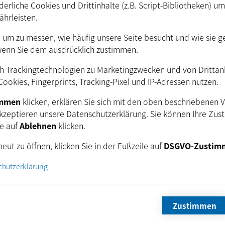
erliche Cookies und Drittinhalte (z.B. Script-Bibliotheken) u
ährleisten.
. um zu messen, wie häufig unsere Seite besucht und wie sie g
ndere Versionen (1.3.0.662 … 1.0.1)
wenn Sie dem ausdrücklich zustimmen.
h Trackingtechnologien zu Marketingzwecken und von Drittanbi
ookies, Fingerprints, Tracking-Pixel und IP-Adressen nutzen.
immen
klicken, erklären Sie sich mit den oben beschriebenen 
kzeptieren unsere Datenschutzerklärung. Sie können Ihre Zus
ie auf
Ablehnen
klicken.
tzen Sie sich noch heute mit unseren Ingenieuren für 
Verbindung.
eut zu öffnen, klicken Sie in der Fußzeile auf
DSGVO-Zustim
chutzerklärung
+49 421 335910
E-Mail
Newsletter
Zustimmen