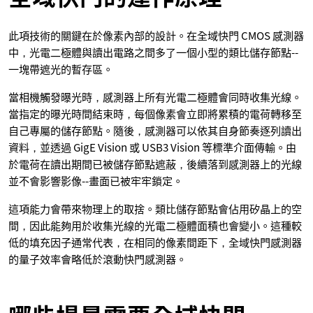
此項技術的關鍵在於像素內部的設計。在全域快門 CMOS 感測器
中，光電二極體與讀出電路之間多了一個小型的類比儲存節點--
一塊帶遮光的暫存區。
當相機觸發曝光時，感測器上所有光電二極體會同時收集光線。
當指定的曝光時間結束時，每個像素會立即將累積的電荷轉移至
自己專屬的儲存節點。隨後，感測器可以依其自身節奏逐列讀出
資料，並透過 GigE Vision 或 USB3 Vision 等標準介面傳輸。由
於電荷在讀出期間已被儲存節點遮蔽，後續落到感測器上的光線
並不會影響影像--畫面已被牢牢鎖定。
這項能力會帶來物理上的取捨。類比儲存節點會佔用矽晶上的空
間，因此能夠用於收集光線的光電二極體面積也會變小。這種較
低的填充因子通常代表，在相同的像素間距下，全域快門感測器
的量子效率會略低於滾動快門感測器。