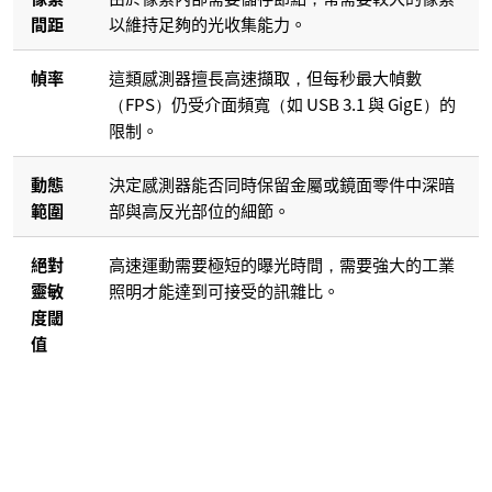
間距
以維持足夠的光收集能力。
幀率
這類感測器擅長高速擷取，但每秒最大幀數
（FPS）仍受介面頻寬（如 USB 3.1 與 GigE）的
限制。
動態
決定感測器能否同時保留金屬或鏡面零件中深暗
範圍
部與高反光部位的細節。
絕對
高速運動需要極短的曝光時間，需要強大的工業
靈敏
照明才能達到可接受的訊雜比。
度閾
值