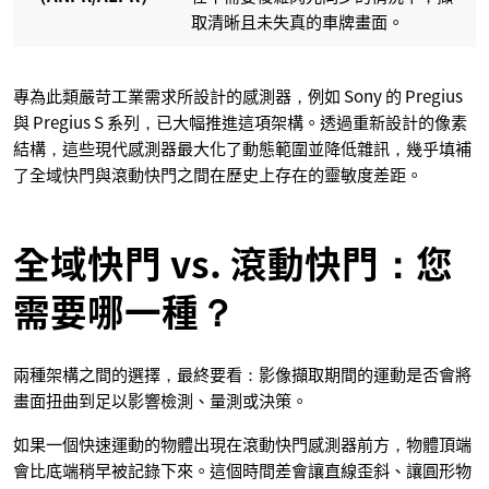
取清晰且未失真的車牌畫面。
專為此類嚴苛工業需求所設計的感測器，例如 Sony 的 Pregius
與 Pregius S 系列，已大幅推進這項架構。透過重新設計的像素
結構，這些現代感測器最大化了動態範圍並降低雜訊，幾乎填補
了全域快門與滾動快門之間在歷史上存在的靈敏度差距。
全域快門 vs. 滾動快門：您
需要哪一種？
兩種架構之間的選擇，最終要看：影像擷取期間的運動是否會將
畫面扭曲到足以影響檢測、量測或決策。
如果一個快速運動的物體出現在滾動快門感測器前方，物體頂端
會比底端稍早被記錄下來。這個時間差會讓直線歪斜、讓圓形物