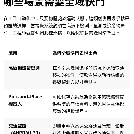
哪些場景需要全域快門
在工業自動化中，只要物體處於運動狀態，這類感測器幾乎就是
預設的選擇。當視覺系統必須在高速下檢測、量測或追蹤物體
時，工程師就會仰賴此種架構，以確保絕對的幾何精準度。
應用
為何全域快門表現出色
高速輸送帶檢測
在不引入幾何偏移的情況下凍結快速
移動的物件，使軟體得以執行精確的
邊緣偵測與尺寸量測。
Pick-and-Place
可確保視覺系統為移動中的機械臂提
機器人
供精準的座標資料，避免因運動偽影
導致的追蹤誤差。
交通監控
即便車輛以高速公路速度行駛，也能
（ANPR/ALPR）
在不需要複雜閃光同步的情況下，擷