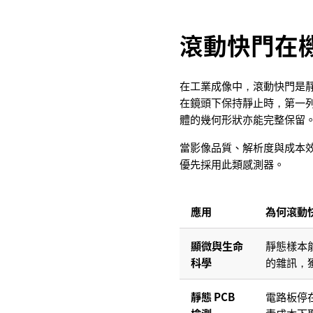
滾動快門在
在工業成像中，滾動快門是
在鏡頭下保持靜止時，第一
體的幾何形狀亦能完整保留
當影像品質、解析度與成本
優先採用此類感測器。
應用
為何滾動
顯微與生命
靜態樣本
科學
的雜訊，
靜態 PCB
電路板停
檢測
素成本下