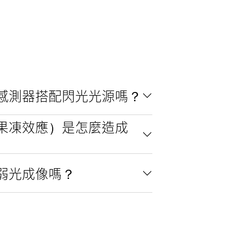
感測器搭配閃光光源嗎？
果凍效應）是怎麼造成
弱光成像嗎？