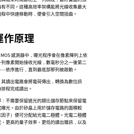
略有不同。這種高效率架構能將光線收集最大
過程中快速移動時，便會引入空間扭曲。
運作原理
CMOS 感測器中，曝光程序會在像素陣列上依
一列像素開始接收光線，數毫秒分之一後第二
⋯⋯依序進行，直到最底部那列被啟動。
，其讀出電路會將電荷傳出，轉換為數位訊
時排程完成讀出。
部：不需要保留遮光的類比儲存節點來保留電
成曝光。由於矽晶上用於儲存電路的面積較
充因子）便可分配給光電二極體。光電二極體
光、更高的量子效率、更低的讀出雜訊，以及