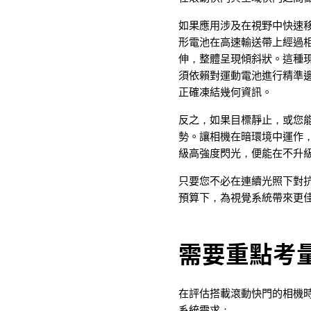
如果應用涉及在視野中快速
形電池在高速輸送帶上經過
伸，整體呈現傾斜狀。這種
須依賴對運動電池進行精準
正確凍結幾何資訊。
反之，如果目標靜止，或您
勢。讓相機在暗環境中運作
級高強度閃光，便能在不升
只要您不必在連續光照下對
預算下，為視覺系統帶來更
需要重點考
在評估搭載滾動快門的相機
系統需求：