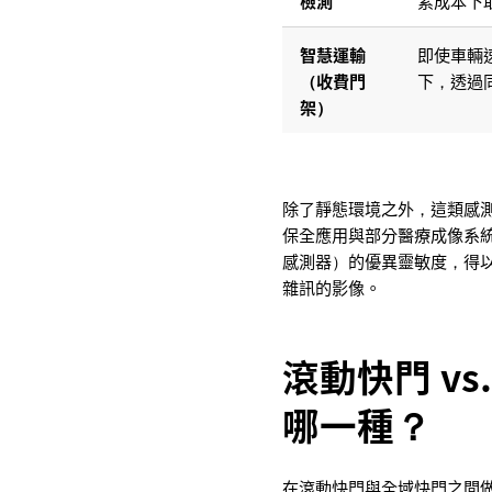
智慧運輸
即使車輛
（收費門
下，透過
架）
除了靜態環境之外，這類感
保全應用與部分醫療成像系統都仰
感測器）的優異靈敏度，得
雜訊的影像。
滾動快門 v
哪一種？
在滾動快門與全域快門之間