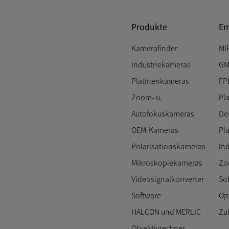
Produkte
Em
Kamerafinder
MI
Industriekameras
GM
Platinenkameras
FP
Zoom- u.
Pl
Autofokuskameras
De
OEM-Kameras
Pl
Polarisationskameras
In
Mikroskopiekameras
Zo
Videosignalkonverter
So
Software
Op
HALCON und MERLIC
Zu
Objektivrechner