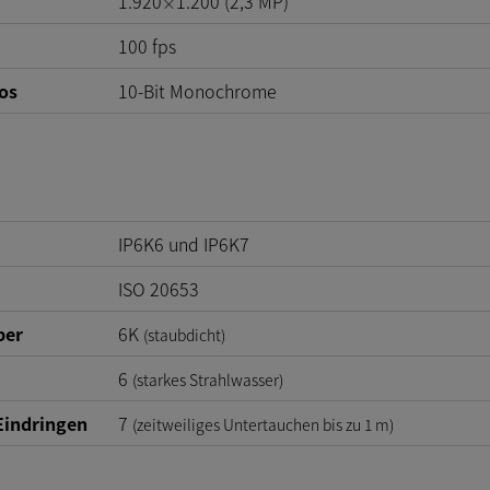
1.920
1.200
(
2,3
MP
)
×
100
fps
os
10-Bit Monochrome
IP6K6 und IP6K7
ISO 20653
per
6K
(staubdicht)
6
(starkes Strahlwasser)
Eindringen
7
(zeitweiliges Untertauchen bis zu 1 m)