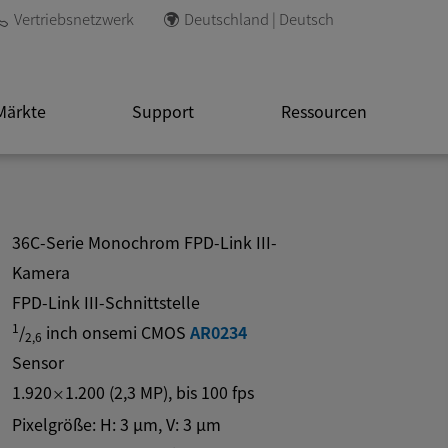
Vertriebsnetzwerk
Deutschland | Deutsch
Märkte
Support
Ressourcen
36C-Serie Monochrom FPD-Link III-
Kamera
FPD-Link III-Schnittstelle
1
/
inch onsemi CMOS
AR0234
2,6
Sensor
1.920
1.200
(
2,3
MP
)
, bis
100
fps
×
Pixelgröße: H:
3
µm
, V:
3
µm