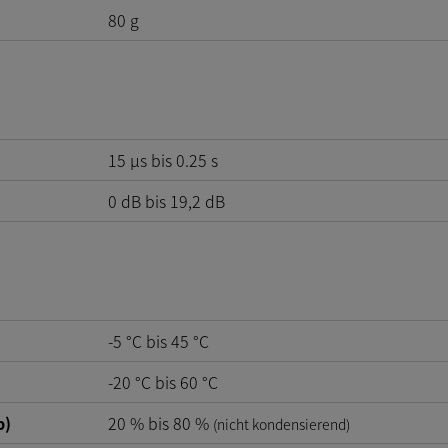
80
g
15 µs bis 0.25 s
0
dB
bis
19,2
dB
-5
°C
bis
45
°C
-20
°C
bis
60
°C
b)
20
%
bis
80
%
(nicht kondensierend)