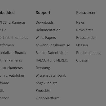
bedded
Support
Ressourcen
PI CSI-2-Kameras
Downloads
News
SL2
Dokumentation
Newsletter
D-Link III-Kameras
White Papers
Pressebilder
attformen
Anwendungshinweise
Messen
serializer-Boards
Sensor-Datenblätter
Produktkatalog
atinenkameras
HALCON und MERLIC
Glossar
dustriekameras
Beratung
om u. Autofokus
Wissensdatenbank
ftware
Abgekündigte
tik
Produkte
behör
Videoplattform