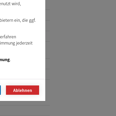
enutzt wird,
etern ein, die ggf.
Verfahren
timmung jederzeit
mung
.
Ablehnen