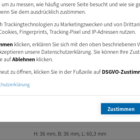
ektrisch)
. um zu messen, wie häufig unsere Seite besucht und wie sie g
wenn Sie dem ausdrücklich zustimmen.
FPD-Link III
h Trackingtechnologien zu Marketingzwecken und von Drittanbi
27
VDC
bis
10
VDC
ookies, Fingerprints, Tracking-Pixel und IP-Adressen nutzen.
95
mA
@
18
VDC
immen
klicken, erklären Sie sich mit den oben beschriebenen 
Ca.
kzeptieren unsere Datenschutzerklärung. Sie können Ihre Zus
schen
ie auf
Ablehnen
klicken.
eut zu öffnen, klicken Sie in der Fußzeile auf
DSGVO-Zustim
chutzerklärung
Zustimmen
echanisch)
H:
36
mm
, B:
36
mm
, L:
60,3
mm