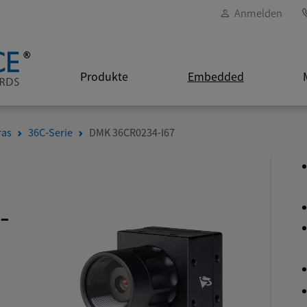
Anmelden
Produkte
Embedded
ras
36C-Serie
DMK 36CR0234-I67
-