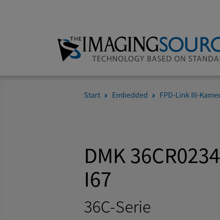
Start
Embedded
FPD-Link III-Kame
DMK 36CR0234
I67
36C-Serie