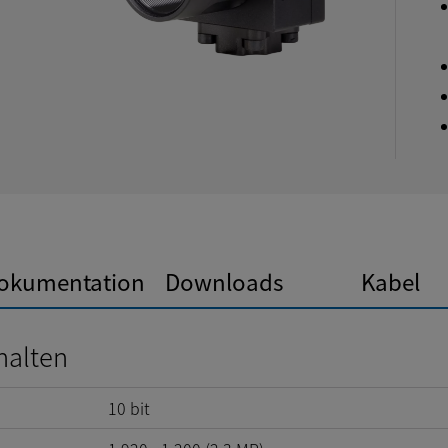
okumentation
Downloads
Kabel
halten
10
bit