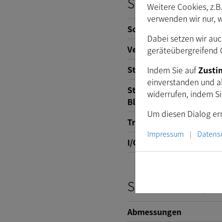
Schnittstelle (el
Weitere Cookies, z.B
verwenden wir nur, 
Schnittstelle
Dabei setzen wir auc
Versorgungsspannung
geräteübergreifend C
Stromverbrauch
Indem Sie auf
Zust
einverstanden und a
Steuerung der automati
widerrufen, indem S
Blende
Um diesen Dialog ern
Trigger
Impressum
Datens
|
I/O
Schnittstelle (m
Abmessungen