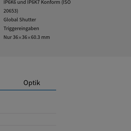
IP6K6 und IP6K7 Konform (ISO
20653)
Global Shutter
Triggereingaben
Nur 36
36
60.3 mm
×
×
Optik