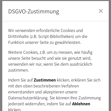
Spezifikation des
OnSemi AR2020
DSGVO-Zustimmung
Sensors
Shutter
Rolling
Wir verwenden erforderliche Cookies und
1
Format
/
inch
1,8
Drittinhalte (z.B. Script-Bibliotheken) um die
Funktion unserer Seite zu gewährleisten.
Pixelgröße
H:
1,4
µm
, V:
1,4
µm
Weitere Cookies, z.B. um zu messen, wie häufig
Sensorgröße
H: 7,2 mm, V: 5,4 mm
unsere Seite besucht und wie sie genutzt wird,
verwenden wir nur, wenn Sie dem ausdrücklich
Sensor diagonal
9,0 mm
zustimmen.
Objektivanschluss
M12x0.5, optional
Indem Sie auf
Zustimmen
klicken, erklären Sie sich
mit den oben beschriebenen Verfahren
einverstanden und akzeptieren unsere
Schnittstelle (elektrisch)
Datenschutzerklärung. Sie können Ihre Zustimmung
jederzeit widerrufen, indem Sie auf
Ablehnen
Schnittstelle
GigE, PoE
klicken.