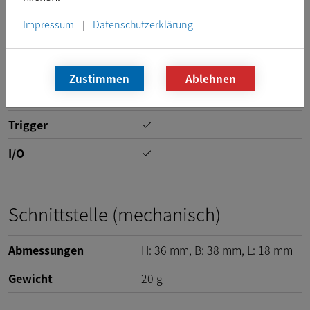
Versorgungsspannung
POE:
48
VDC
bis
56
VDC
Impressum
Datenschutzerklärung
|
Stromverbrauch:
2,3
W
PoE
Zustimmen
Ablehnen
Steuerung der
automatischen Blende
Trigger
I/O
Schnittstelle (mechanisch)
Abmessungen
H:
36
mm
, B:
38
mm
, L:
18
mm
Gewicht
20
g