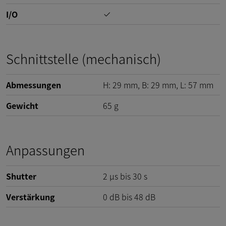
I/O
Schnittstelle (mechanisch)
Abmessungen
H:
29
mm
, B:
29
mm
, L:
57
mm
Gewicht
65
g
Anpassungen
Shutter
2 µs bis 30 s
Verstärkung
0
dB
bis
48
dB