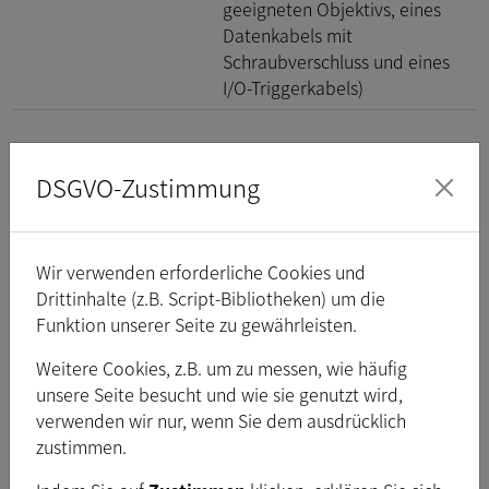
geeigneten Objektivs, eines
Datenkabels mit
Schraubverschluss und eines
I/O-Triggerkabels)
Schnittstelle (optisch)
DSGVO-Zustimmung
Sensortyp
CMOS Pregius S
Wir verwenden erforderliche Cookies und
Spezifikation des
Sony
IMX546
Drittinhalte (z.B. Script-Bibliotheken) um die
Sensors
Funktion unserer Seite zu gewährleisten.
Shutter
Global
Weitere Cookies, z.B. um zu messen, wie häufig
unsere Seite besucht und wie sie genutzt wird,
2
Format
/
inch
3
verwenden wir nur, wenn Sie dem ausdrücklich
Pixelgröße
H:
2,74
µm
, V:
2,74
µm
zustimmen.