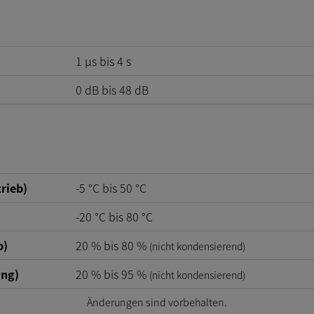
1 µs bis 4 s
0
dB
bis
48
dB
rieb)
-5
°C
bis
50
°C
-20
°C
bis
80
°C
b)
20
%
bis
80
%
(nicht kondensierend)
ung)
20
%
bis
95
%
(nicht kondensierend)
Änderungen sind vorbehalten.