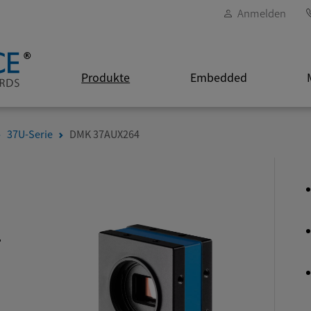
Anmelden
Produkte
Embedded
37U-Serie
DMK 37AUX264
4