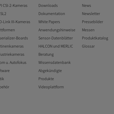
PI CSI-2-Kameras
Downloads
News
SL2
Dokumentation
Newsletter
D-Link III-Kameras
White Papers
Pressebilder
attformen
Anwendungshinweise
Messen
serializer-Boards
Sensor-Datenblätter
Produktkatalog
atinenkameras
HALCON und MERLIC
Glossar
dustriekameras
Beratung
om u. Autofokus
Wissensdatenbank
ftware
Abgekündigte
tik
Produkte
behör
Videoplattform