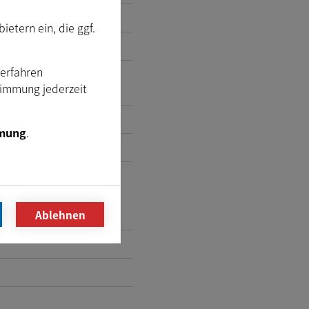
etern ein, die ggf.
Verfahren
timmung jederzeit
mung
.
Ablehnen