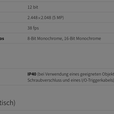
12
bit
2.448
2.048
(
5
MP
)
×
38
fps
os
8-Bit Monochrome, 16-Bit Monochrome
IP40
(bei Verwendung eines geeigneten Objekti
Schraubverschluss und eines I/O-Triggerkabels
tisch)