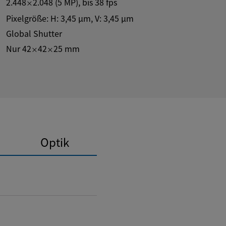
2.448
2.048
(
5
MP
)
, bis
38
fps
×
Pixelgröße: H:
3,45
µm
, V:
3,45
µm
Global Shutter
Nur 42
42
25 mm
×
×
Optik