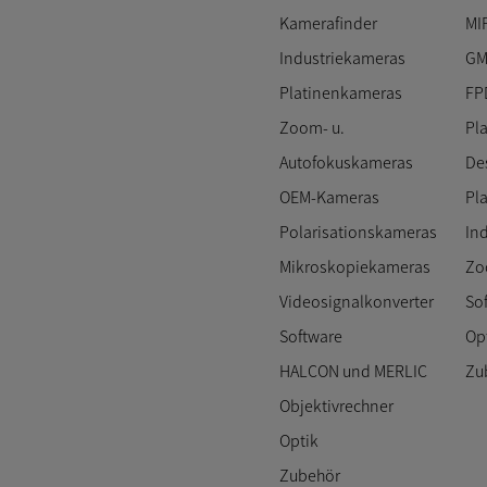
Kamerafinder
MI
Industriekameras
GM
Platinenkameras
FP
Zoom- u.
Pl
Autofokuskameras
De
OEM-Kameras
Pl
Polarisationskameras
In
Mikroskopiekameras
Zo
Videosignalkonverter
So
Software
Op
HALCON und MERLIC
Zu
Objektivrechner
Optik
Zubehör