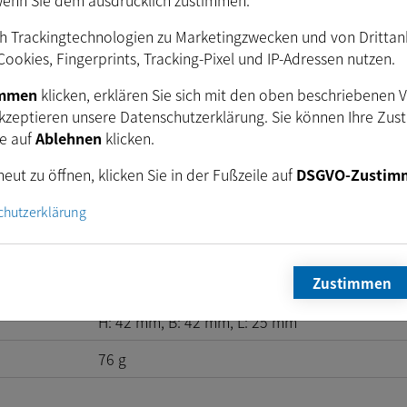
wenn Sie dem ausdrücklich zustimmen.
4,75
VDC
bis
5,25
VDC
h Trackingtechnologien zu Marketingzwecken und von Drittanbi
ookies, Fingerprints, Tracking-Pixel und IP-Adressen nutzen.
360
mA
@
5
VDC
Ca.
immen
klicken, erklären Sie sich mit den oben beschriebenen 
schen
kzeptieren unsere Datenschutzerklärung. Sie können Ihre Zus
ie auf
Ablehnen
klicken.
eut zu öffnen, klicken Sie in der Fußzeile auf
DSGVO-Zustim
chutzerklärung
echanisch)
Zustimmen
H:
42
mm
, B:
42
mm
, L:
25
mm
76
g