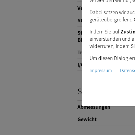
verwenden wir nur, 
Versorgungsspannung
Dabei setzen wir auc
geräteübergreifend C
Stromverbrauch
Indem Sie auf
Zust
Steuerung der automati
einverstanden und a
Blende
widerrufen, indem S
Trigger
Um diesen Dialog ern
I/O
Impressum
Datens
|
Schnittstelle (m
Abmessungen
Gewicht