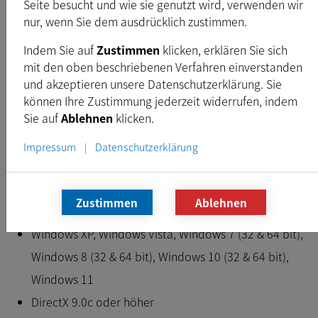
Seite besucht und wie sie genutzt wird, verwenden wir
Freigegeben:
Nov. 2015
nur, wenn Sie dem ausdrücklich zustimmen.
Typ:
EXE
Indem Sie auf
Zustimmen
klicken, erklären Sie sich
Dateigröße:
26,1
MB
mit den oben beschriebenen Verfahren einverstanden
und akzeptieren unsere Datenschutzerklärung. Sie
können Ihre Zustimmung jederzeit widerrufen, indem
Download
Sie auf
Ablehnen
klicken.
Impressum
Datenschutzerklärung
|
Voraussetzungen
Intel Core i3 or similar, 4 GB RAM
Zustimmen
Ablehnen
Grafikkarte mit 24 oder 32 Bit
Windows XP, Windows Vista, Windows 7 (32 & 64 bit),
Windows 8 (32 & 64 bit), Windows 10 (32 & 64 bit),
Windows 11
DirectX 9.0c oder höher