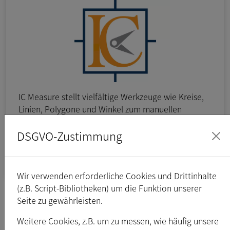
IC Measure stellt vielfältige Werkzeuge wie Kreise,
Linien, Polygone und Winkel zum manuellen
Vermessen bereit. Das einfache Benutzerinterface
macht es leicht, Längen, Winkel und Flächen direkt
DSGVO-Zustimmung
auf dem Bildschirm auszumessen. Die gemessenen
Daten können als CSV exportiert werden.
Wir verwenden erforderliche Cookies und Drittinhalte
(z.B. Script-Bibliotheken) um die Funktion unserer
Seite zu gewährleisten.
Platform:
Windows
Weitere Cookies, z.B. um zu messen, wie häufig unsere
Version:
1.2.0.233