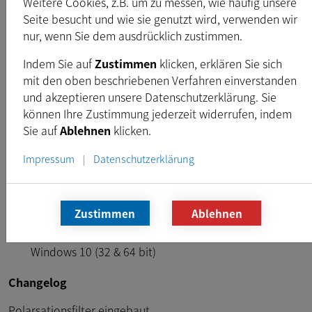
Weitere Cookies, z.B. um zu messen, wie häufig unsere
Freigegeben:
Jan. 2019
Seite besucht und wie sie genutzt wird, verwenden wir
Typ:
EXE
nur, wenn Sie dem ausdrücklich zustimmen.
Dateigröße:
54,1
MB
Indem Sie auf
Zustimmen
klicken, erklären Sie sich
mit den oben beschriebenen Verfahren einverstanden
und akzeptieren unsere Datenschutzerklärung. Sie
Download
können Ihre Zustimmung jederzeit widerrufen, indem
Sie auf
Ablehnen
klicken.
Voraussetzungen
Impressum
Datenschutzerklärung
|
Intel Core i3 or similar, 2 GB RAM
DirectX 10 oder höher kompatible Grafikkarte
Zustimmen
Ablehnen
Windows 7 (32 & 64 bit), Windows 8 (32 & 64 bit),
Windows 10 (32 & 64 bit)
Changelog
Polarsationsfilter eingebaut.