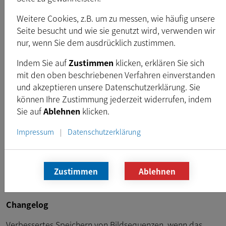
Freigegeben:
Sept. 2017
Weitere Cookies, z.B. um zu messen, wie häufig unsere
Typ:
EXE
Seite besucht und wie sie genutzt wird, verwenden wir
Dateigröße:
24,2
MB
nur, wenn Sie dem ausdrücklich zustimmen.
Indem Sie auf
Zustimmen
klicken, erklären Sie sich
Download
mit den oben beschriebenen Verfahren einverstanden
und akzeptieren unsere Datenschutzerklärung. Sie
können Ihre Zustimmung jederzeit widerrufen, indem
Sie auf
Ablehnen
klicken.
Voraussetzungen
Impressum
Datenschutzerklärung
|
Intel Core i3 or similar, 2 GB RAM
DirectX 10 oder höher kompatible Grafikkarte
Windows 7 (32 & 64 bit), Windows 8 (32 & 64 bit),
Zustimmen
Ablehnen
Windows 10 (32 & 64 bit)
Changelog
Verbessertes Speichern von Bildsequenzen, wenn das