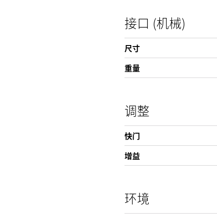
接口 (机械)
尺寸
重量
调整
快门
增益
环境