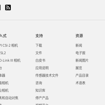
入式
支持
资源
PI CSI-2 相机
下载
新闻
SL2
文件
电子报
D-Link III 相机
白皮书
新闻图片
台
应用说明
展览
串器
传感器技术文件
产品目录
级相机
咨询
术语表
业相机
知识库
焦和自动对焦
停产产品