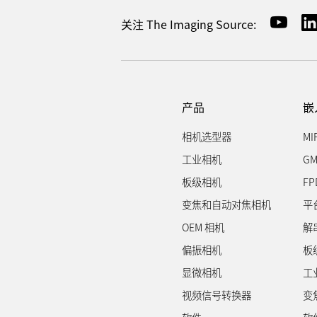
关注 The Imaging Source:
产品
嵌
相机选型器
MI
工业相机
GM
板级相机
FP
变焦和自动对焦相机
平
OEM 相机
解
偏振相机
板
显微相机
工
视频信号转换器
变