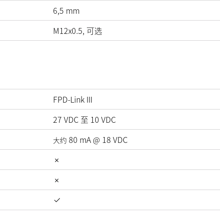
6,5 mm
M12x0.5, 可选
FPD-Link III
27
VDC
至
10
VDC
80
mA
@
18
VDC
大约