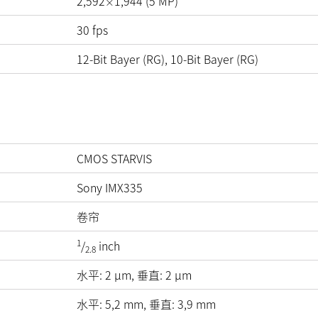
2,592
1,944
(
5
MP
)
×
30
fps
12-Bit Bayer (RG), 10-Bit Bayer (RG)
CMOS STARVIS
Sony IMX335
卷帘
1
/
inch
2.8
水平:
2
µm
, 垂直:
2
µm
水平: 5,2 mm, 垂直: 3,9 mm