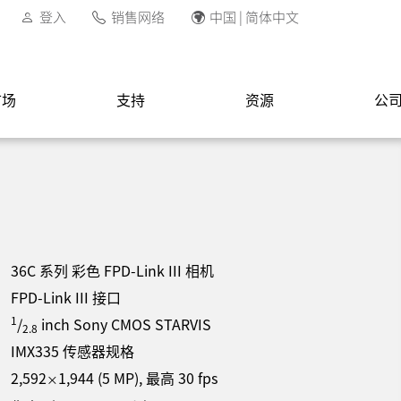
登入
销售网络
中国 | 简体中文
市场
支持
资源
公
36C 系列 彩色 FPD-Link III 相机
FPD-Link III 接口
1
/
inch Sony CMOS STARVIS
2.8
IMX335 传感器规格
2,592
1,944
(
5
MP
)
, 最高
30
fps
×