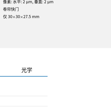
像素: 水平:
2
µm
, 垂直:
2
µm
卷帘快门
仅 30
30
27.5 mm
×
×
光学