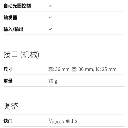
自动光圈控制
触发器
输入/输出
接口 (机械)
尺寸
高:
36
mm
, 宽:
36
mm
, 长:
25
mm
重量
70
g
调整
1
快门
/
s 至 1 s
10,000