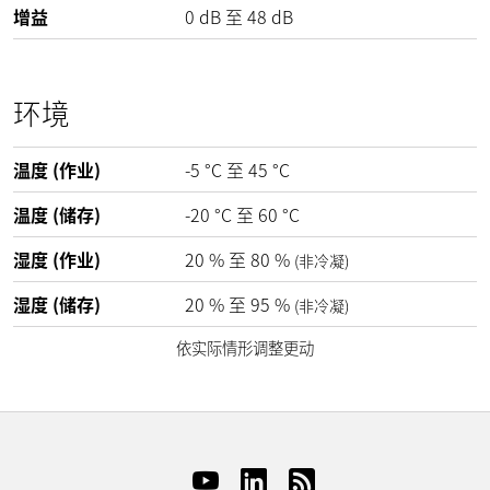
增益
0
dB
至
48
dB
环境
温度 (作业)
-5
°C
至
45
°C
温度 (储存)
-20
°C
至
60
°C
湿度 (作业)
20
%
至
80
%
(非冷凝)
湿度 (储存)
20
%
至
95
%
(非冷凝)
依实际情形调整更动