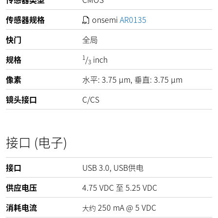
传感器规格
onsemi
AR0135
快门
全局
1
规格
/
inch
3
像素
水平:
3.75
µm
, 垂直:
3.75
µm
镜头接口
C/CS
接口 (电子)
接口
USB 3.0, USB供电
供应电压
4.75
VDC
至
5.25
VDC
消耗电流
250
mA
@
5
VDC
大约