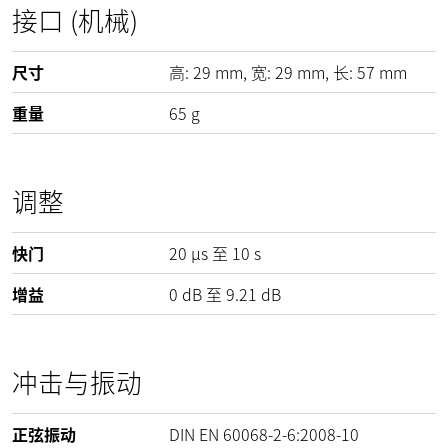
接口 (机械)
尺寸
高:
29
mm
, 宽:
29
mm
, 长:
57
mm
重量
65
g
调整
快门
20 µs 至 10 s
增益
0
dB
至
9.21
dB
冲击与振动
正弦振动
DIN EN 60068-2-6:2008-10