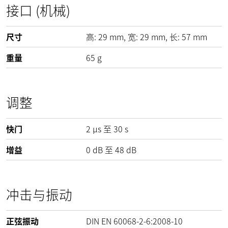
接口 (机械)
尺寸
高:
29
mm
, 宽:
29
mm
, 长:
57
mm
重量
65
g
调整
快门
2 µs 至 30 s
增益
0
dB
至
48
dB
冲击与振动
正弦振动
DIN EN 60068-2-6:2008-10