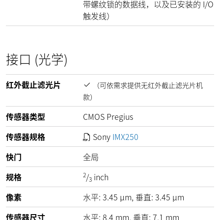
带螺纹锁的数据线，以及已安装的 I/O
触发线）
接口 (光学)
红外截止滤光片
（可依需求提供无红外截止滤光片机
款）
传感器类型
CMOS Pregius
传感器规格
Sony
IMX250
快门
全局
2
规格
/
inch
3
像素
水平:
3.45
µm
, 垂直:
3.45
µm
传感器尺寸
水平: 8,4 mm, 垂直: 7,1 mm