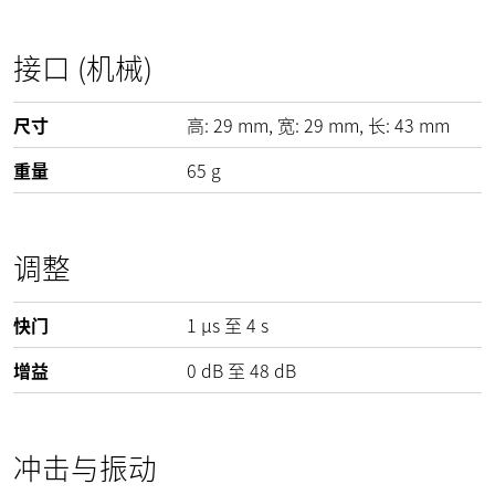
接口 (机械)
尺寸
高:
29
mm
, 宽:
29
mm
, 长:
43
mm
重量
65
g
调整
快门
1 µs 至 4 s
增益
0
dB
至
48
dB
冲击与振动