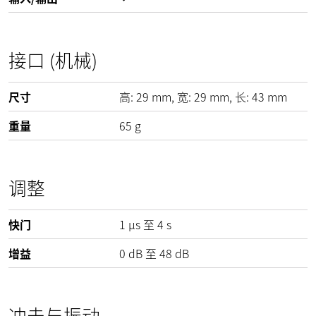
接口 (机械)
尺寸
高:
29
mm
, 宽:
29
mm
, 长:
43
mm
重量
65
g
调整
快门
1 µs 至 4 s
增益
0
dB
至
48
dB
冲击与振动