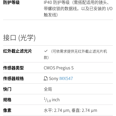
防护等级
IP40 防护等级（需搭配适用的镜头、
带螺纹锁的数据线，以及已安装的 I/O
触发线）
接口 (光学)
红外截止滤光片
（可依需求提供无红外截止滤光片机
款）
传感器类型
CMOS Pregius S
传感器规格
Sony
IMX547
快门
全局
1
规格
/
inch
1.8
像素
水平:
2.74
µm
, 垂直:
2.74
µm