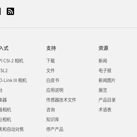
入式
支持
资源
PI CSI-2 相机
下载
新闻
SL2
文件
电子报
D-Link III 相机
白皮书
新闻图片
台
应用说明
展览
串器
传感器技术文件
产品目录
级相机
咨询
术语表
业相机
知识库
焦和自动对焦
停产产品