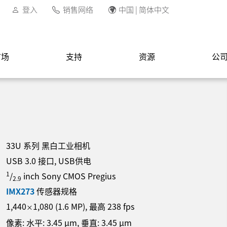
登入
销售网络
中国 | 简体中文
市场
支持
资源
公
33U 系列 黑白工业相机
USB 3.0 接口, USB供电
1
/
inch Sony CMOS Pregius
2.9
IMX273
传感器规格
1,440
1,080
(
1.6
MP
)
, 最高
238
fps
×
像素: 水平:
3.45
µm
, 垂直:
3.45
µm