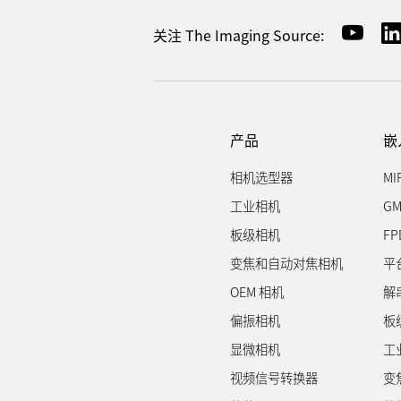
关注 The Imaging Source:
产品
嵌
相机选型器
MI
工业相机
GM
板级相机
FP
变焦和自动对焦相机
平
OEM 相机
解
偏振相机
板
显微相机
工
视频信号转换器
变