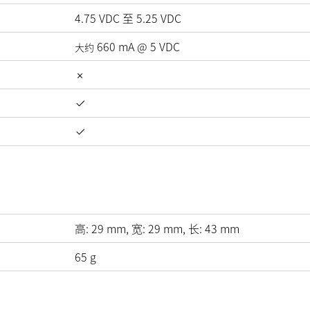
4.75
VDC
至
5.25
VDC
660
mA
@
5
VDC
大约
高:
29
mm
, 宽:
29
mm
, 长:
43
mm
65
g