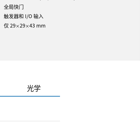
全局快门
触发器和 I/O 输入
仅 29
29
43 mm
×
×
光学