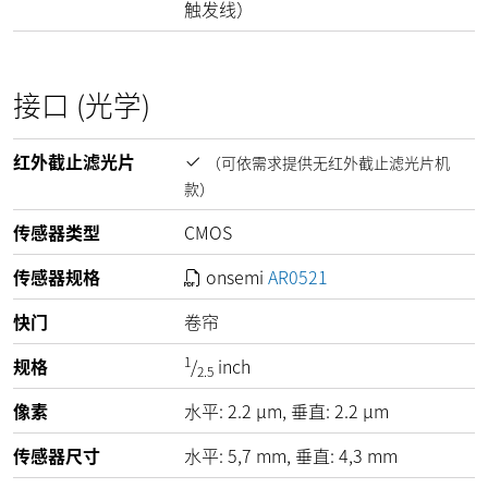
触发线）
接口 (光学)
红外截止滤光片
（可依需求提供无红外截止滤光片机
款）
传感器类型
CMOS
传感器规格
onsemi
AR0521
快门
卷帘
1
规格
/
inch
2.5
像素
水平:
2.2
µm
, 垂直:
2.2
µm
传感器尺寸
水平: 5,7 mm, 垂直: 4,3 mm