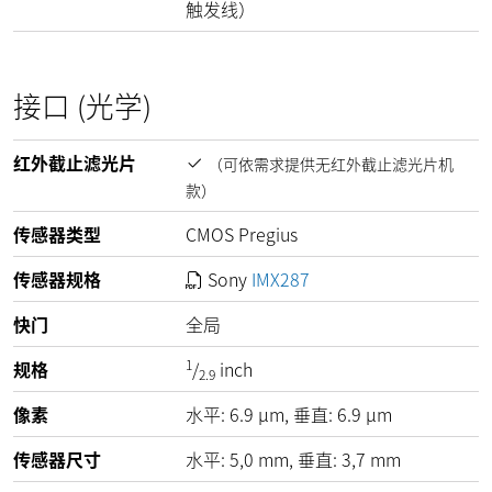
触发线）
接口 (光学)
红外截止滤光片
（可依需求提供无红外截止滤光片机
款）
传感器类型
CMOS Pregius
传感器规格
Sony
IMX287
快门
全局
1
规格
/
inch
2.9
像素
水平:
6.9
µm
, 垂直:
6.9
µm
传感器尺寸
水平: 5,0 mm, 垂直: 3,7 mm