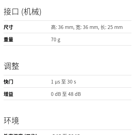
接口 (机械)
尺寸
高:
36
mm
, 宽:
36
mm
, 长:
25
mm
重量
70
g
调整
快门
1 µs 至 30 s
增益
0
dB
至
48
dB
环境