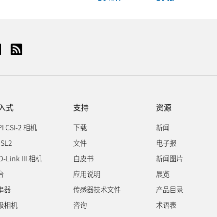
入式
支持
资源
PI CSI-2 相机
下载
新闻
SL2
文件
电子报
D-Link III 相机
白皮书
新闻图片
台
应用说明
展览
串器
传感器技术文件
产品目录
级相机
咨询
术语表