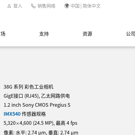
登入
销售网络
中国 | 简体中文
市场
支持
资源
公
38G 系列 彩色工业相机
GigE接口 (RJ45), 乙太网路供电
1.2 inch Sony CMOS Pregius S
IMX540
传感器规格
5,320
4,600
(
24.5
MP
)
, 最高
4
fps
×
像素: 水平:
2.74
µm
, 垂直:
2.74
µm