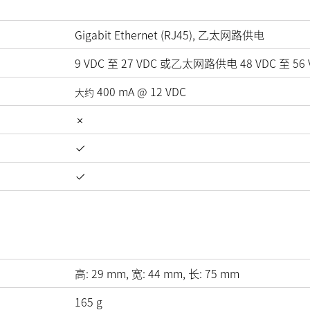
Gigabit Ethernet (RJ45), 乙太网路供电
9
VDC
至
27
VDC
或乙太网路供电
48
VDC
至
56
400
mA
@
12
VDC
大约
高:
29
mm
, 宽:
44
mm
, 长:
75
mm
165
g