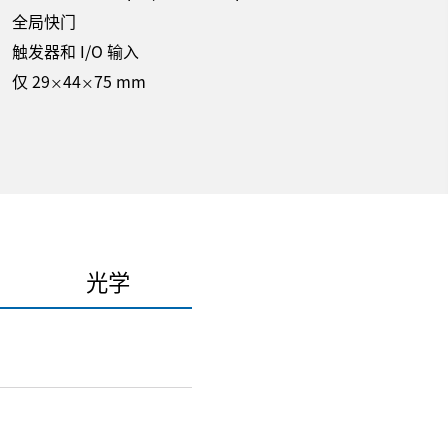
全局快门
触发器和 I/O 输入
仅 29
44
75 mm
×
×
光学