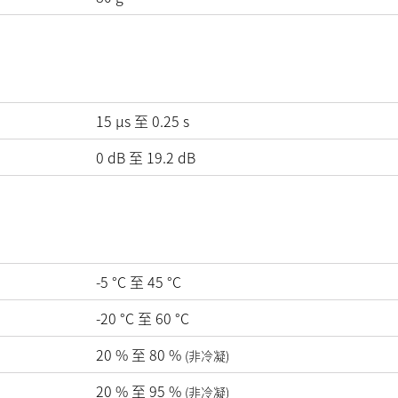
15 µs 至 0.25 s
0
dB
至
19.2
dB
-5
°C
至
45
°C
-20
°C
至
60
°C
20
%
至
80
%
(非冷凝)
20
%
至
95
%
(非冷凝)