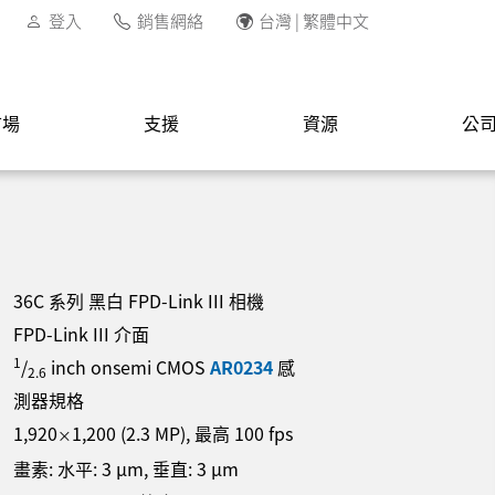
登入
銷售網絡
台灣 | 繁體中文
市場
支援
資源
公
36C 系列 黑白 FPD-Link III 相機
FPD-Link III 介面
1
/
inch onsemi CMOS
AR0234
感
2.6
測器規格
1,920
1,200
(
2.3
MP
)
, 最高
100
fps
×
畫素: 水平:
3
µm
, 垂直:
3
µm