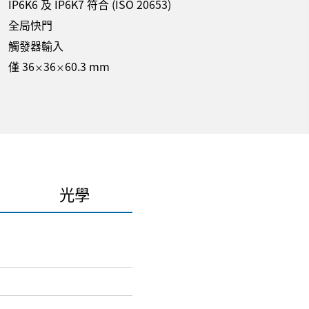
IP6K6 及 IP6K7 符合 (ISO 20653)
全局快門
觸發器輸入
僅 36
36
60.3 mm
×
×
光學