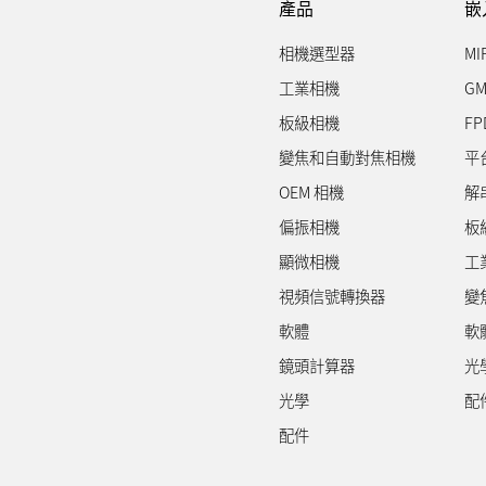
產品
嵌
相機選型器
MI
工業相機
GM
板級相機
FP
變焦和自動對焦相機
平
OEM 相機
解
偏振相機
板
顯微相機
工
視頻信號轉換器
變
軟體
軟
鏡頭計算器
光
光學
配
配件