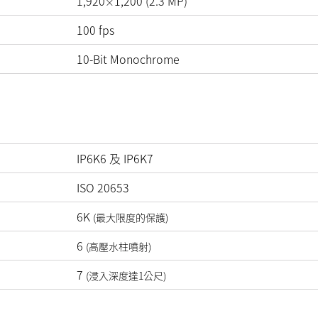
1,920
1,200
(
2.3
MP
)
×
100
fps
10-Bit Monochrome
IP6K6 及 IP6K7
ISO 20653
6K
(最大限度的保護)
6
(高壓水柱噴射)
7
(浸入深度達1公尺)