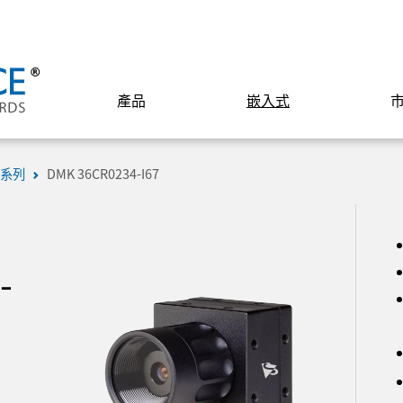
產品
嵌入式
 系列
DMK 36CR0234-I67
-