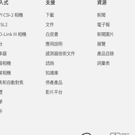
入式
支援
資源
PI CSI-2 相機
下載
新聞
SL2
文件
電子報
D-Link III 相機
白皮書
新聞圖片
台
應用說明
展覽
串器
感測器技術文件
產品目錄
級相機
諮詢
詞彙表
業相機
知識庫
焦和自動對焦
停產產品
體
影片平台
學
件