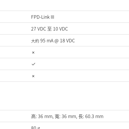
FPD-Link III
27
VDC
至
10
VDC
95
mA
@
18
VDC
大約
高:
36
mm
, 寬:
36
mm
, 長:
60.3
mm
80
g