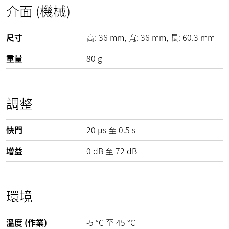
介面 (機械)
尺寸
高:
36
mm
, 寬:
36
mm
, 長:
60.3
mm
重量
80
g
調整
快門
20 µs 至 0.5 s
增益
0
dB
至
72
dB
環境
溫度 (作業)
-5
°C
至
45
°C