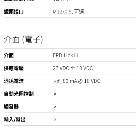
鏡頭接口
M12x0.5, 可選
介面 (電子)
介面
FPD-Link III
供應電壓
27
VDC
至
10
VDC
消耗電流
80
mA
@
18
VDC
大約
自動光圈控制
觸發器
輸入/輸出