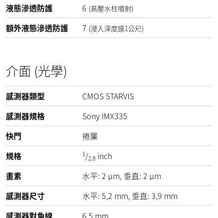
液態滲透防護
6
(高壓水柱噴射)
額外液態滲透防護
7
(浸入深度達1公尺)
介面 (光學)
感測器類型
CMOS STARVIS
感測器規格
Sony IMX335
快門
捲簾
1
規格
/
inch
2.8
畫素
水平:
2
µm
, 垂直:
2
µm
感測器尺寸
水平: 5,2 mm, 垂直: 3,9 mm
感測器對角線
6,5 mm