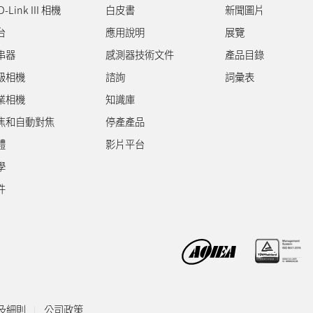
D-Link III 相機
白皮書
新聞圖片
台
應用說明
展覽
串器
感測器技術文件
產品目錄
級相機
諮詢
詞彙表
業相機
知識庫
焦和自動對焦
停產產品
體
影片平台
學
件
及細則
公司政策