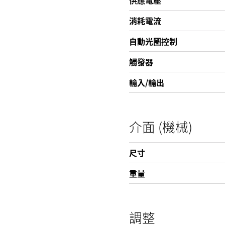
供應電壓
消耗電流
自動光圈控制
觸發器
輸入/輸出
介面 (機械)
尺寸
重量
調整