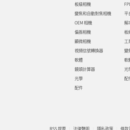
板級相機
FP
變焦和自動對焦相機
平
OEM 相機
解
偏振相機
板
顯微相機
工
視頻信號轉換器
變
軟體
軟
鏡頭計算器
光
光學
配
配件
RSS 提要
法律聲明
隱私政策
條款