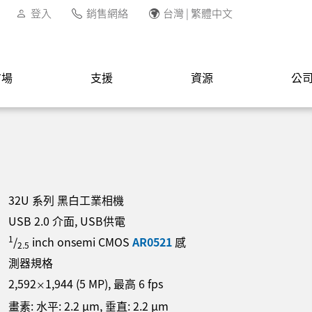
登入
銷售網絡
台灣 | 繁體中文
市場
支援
資源
公
32U 系列 黑白工業相機
USB 2.0 介面, USB供電
1
/
inch onsemi CMOS
AR0521
感
2.5
測器規格
2,592
1,944
(
5
MP
)
, 最高
6
fps
×
畫素: 水平:
2.2
µm
, 垂直:
2.2
µm