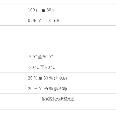
100 µs 至 30 s
0
dB
至
11.81
dB
-5
°C
至
50
°C
-20
°C
至
80
°C
20
%
至
80
%
(非冷凝)
20
%
至
95
%
(非冷凝)
依實際情形調整更動