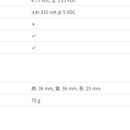
4.75
VDC
至
5.25
VDC
310
mA
@
5
VDC
大約
高:
36
mm
, 寬:
36
mm
, 長:
25
mm
70
g