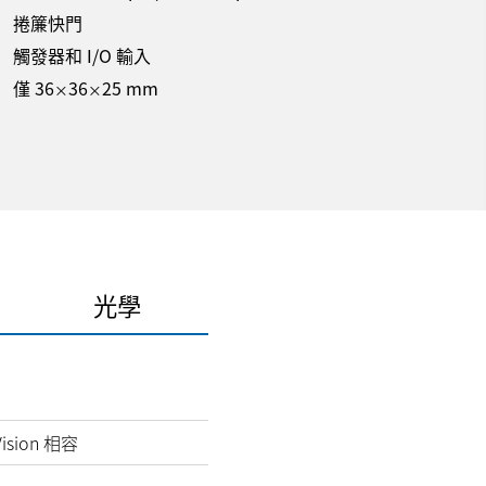
捲簾快門
觸發器和 I/O 輸入
僅 36
36
25 mm
×
×
光學
Vision 相容