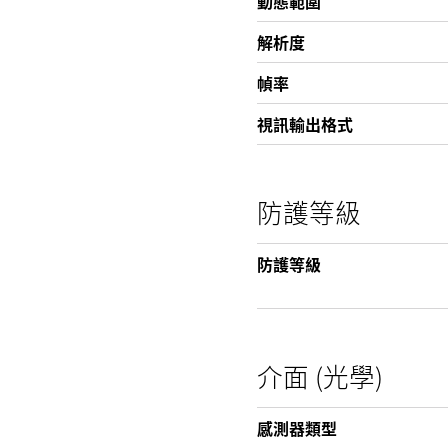
動態範圍
解析度
幀率
視訊輸出格式
防護等級
防護等級
介面 (光學)
感測器類型