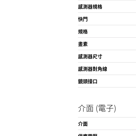
感測器規格
快門
規格
畫素
感測器尺寸
感測器對角線
鏡頭接口
介面 (電子)
介面