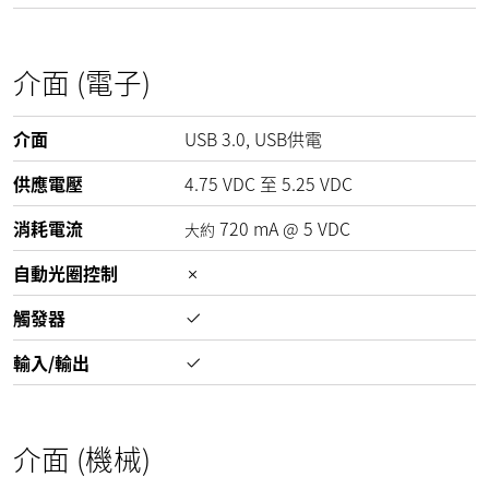
介面 (電子)
介面
USB 3.0, USB供電
供應電壓
4.75
VDC
至
5.25
VDC
消耗電流
720
mA
@
5
VDC
大約
自動光圈控制
觸發器
輸入/輸出
介面 (機械)