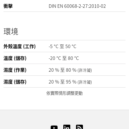
衝擊
DIN EN 60068-2-27:2010-02
環境
外殼溫度 (工作)
-5
°C
至
50
°C
溫度 (儲存)
-20
°C
至
80
°C
濕度 (作業)
20
%
至
80
%
(非冷凝)
濕度 (儲存)
20
%
至
95
%
(非冷凝)
依實際情形調整更動