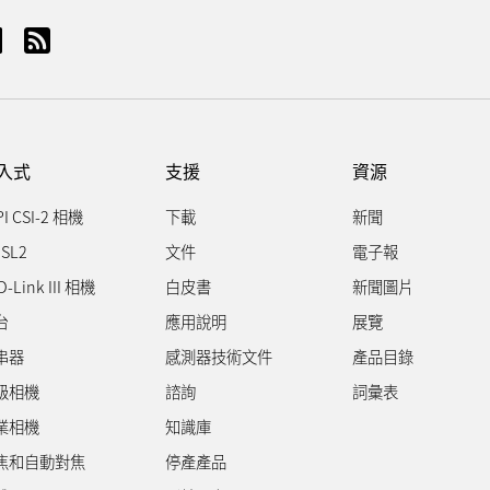
入式
支援
資源
PI CSI-2 相機
下載
新聞
SL2
文件
電子報
D-Link III 相機
白皮書
新聞圖片
台
應用說明
展覽
串器
感測器技術文件
產品目錄
級相機
諮詢
詞彙表
業相機
知識庫
焦和自動對焦
停產產品