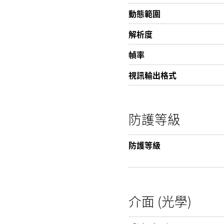
動態範圍
解析度
幀率
視訊輸出格式
防護等級
防護等級
介面 (光學)