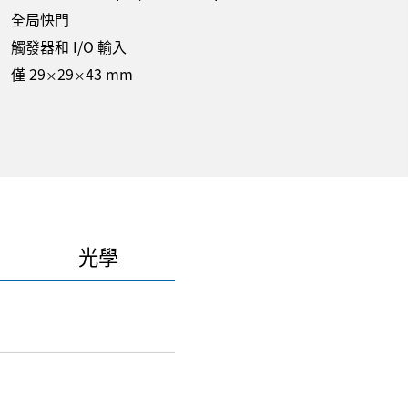
全局快門
觸發器和 I/O 輸入
僅 29
29
43 mm
×
×
光學