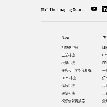
關注 The Imaging Source:
產品
嵌
相機選型器
MI
工業相機
GM
板級相機
FP
變焦和自動對焦相機
平
OEM 相機
解
偏振相機
板
顯微相機
工
視頻信號轉換器
變