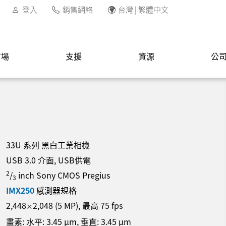
登入
銷售網絡
台灣 | 繁體中文
市場
支援
資源
公
33U 系列 黑白工業相機
USB 3.0 介面, USB供電
2
/
inch Sony CMOS Pregius
3
IMX250
感測器規格
2,448
2,048
(
5
MP
)
, 最高
75
fps
×
畫素: 水平:
3.45
µm
, 垂直:
3.45
µm