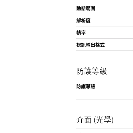
動態範圍
解析度
幀率
視訊輸出格式
防護等級
防護等級
介面 (光學)