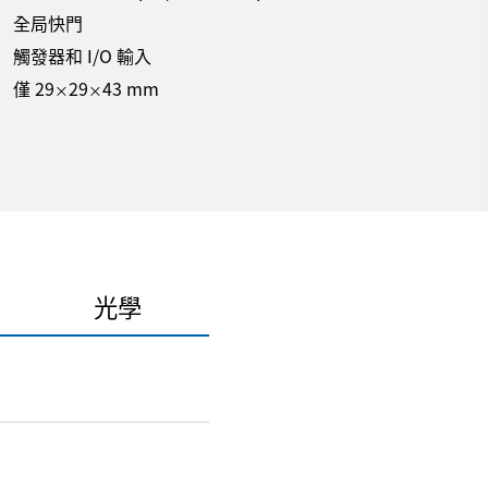
全局快門
觸發器和 I/O 輸入
僅 29
29
43 mm
×
×
光學