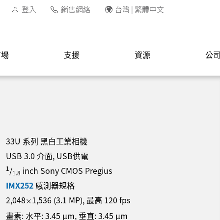
登入
銷售網絡
台灣 | 繁體中文
市場
支援
資源
公
33U 系列 黑白工業相機
USB 3.0 介面, USB供電
1
/
inch Sony CMOS Pregius
1.8
IMX252
感測器規格
2,048
1,536
(
3.1
MP
)
, 最高
120
fps
×
畫素: 水平:
3.45
µm
, 垂直:
3.45
µm