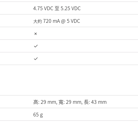
4.75
VDC
至
5.25
VDC
720
mA
@
5
VDC
大約
高:
29
mm
, 寬:
29
mm
, 長:
43
mm
65
g