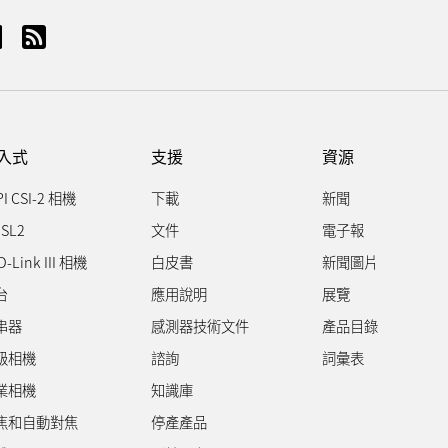
入式
支援
資源
PI CSI-2 相機
下載
新聞
SL2
文件
電子報
D-Link III 相機
白皮書
新聞圖片
台
應用說明
展覽
串器
感測器技術文件
產品目錄
級相機
諮詢
詞彙表
業相機
知識庫
焦和自動對焦
停產產品