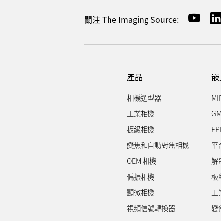
關注 The Imaging Source:
產品
嵌
相機選型器
MI
工業相機
GM
板級相機
FP
變焦和自動對焦相機
平
OEM 相機
解
偏振相機
板
顯微相機
工
視頻信號轉換器
變