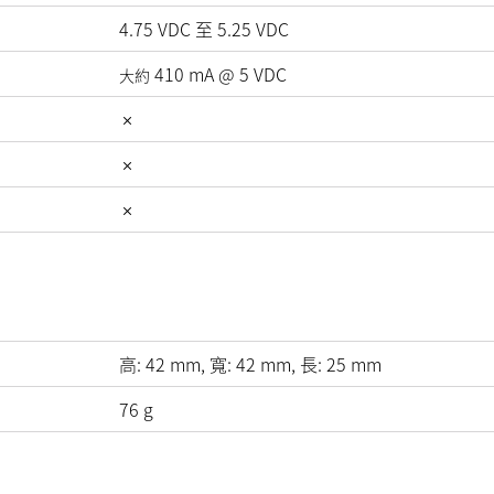
4.75
VDC
至
5.25
VDC
410
mA
@
5
VDC
大約
高:
42
mm
, 寬:
42
mm
, 長:
25
mm
76
g