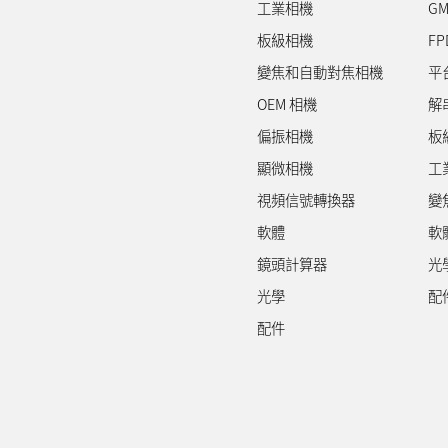
工業相機
GM
板級相機
FP
變焦和自動對焦相機
平
OEM 相機
解
偏振相機
板
顯微相機
工
視頻信號轉換器
變
軟體
軟
鏡頭計算器
光
光學
配
配件