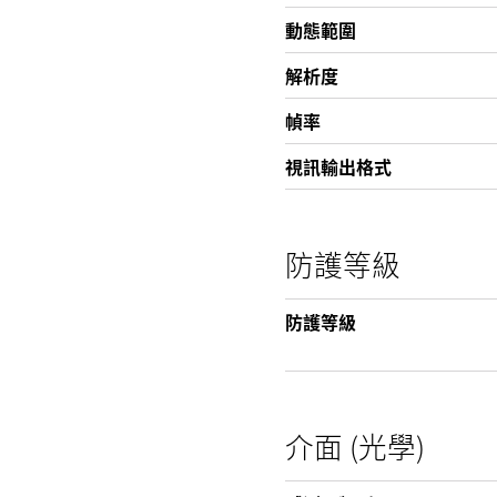
動態範圍
解析度
幀率
視訊輸出格式
防護等級
防護等級
介面 (光學)