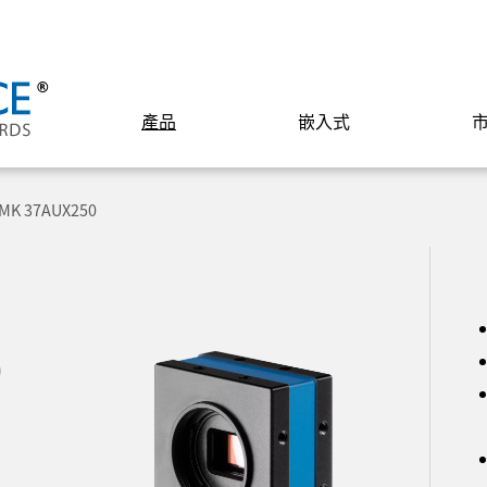
產品
嵌入式
MK 37AUX250
0