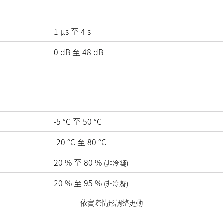
1 µs 至 4 s
0
dB
至
48
dB
-5
°C
至
50
°C
-20
°C
至
80
°C
20
%
至
80
%
(非冷凝)
20
%
至
95
%
(非冷凝)
依實際情形調整更動