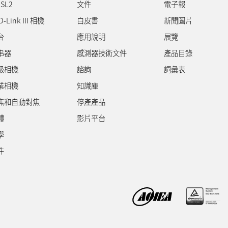
SL2
文件
電子報
D-Link III 相機
白皮書
新聞圖片
台
應用說明
展覽
串器
感測器技術文件
產品目錄
級相機
諮詢
詞彙表
業相機
知識庫
焦和自動對焦
停產產品
體
影片平台
學
件