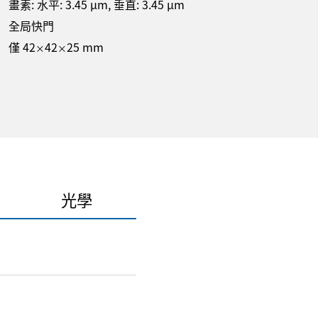
畫素: 水平:
3.45
µm
, 垂直:
3.45
µm
全局快門
僅 42
42
25 mm
×
×
光學