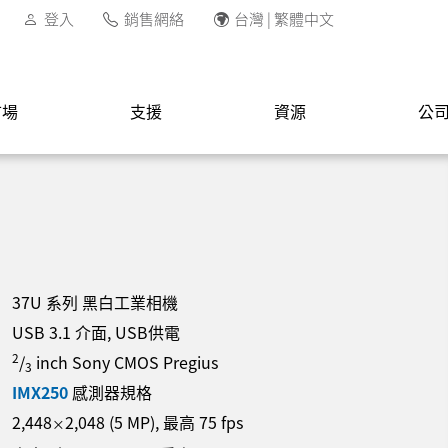
登入
銷售網絡
台灣 | 繁體中文
市場
支援
資源
公
37U 系列 黑白工業相機
USB 3.1 介面, USB供電
2
/
inch Sony CMOS Pregius
3
IMX250
感測器規格
2,448
2,048
(
5
MP
)
, 最高
75
fps
×