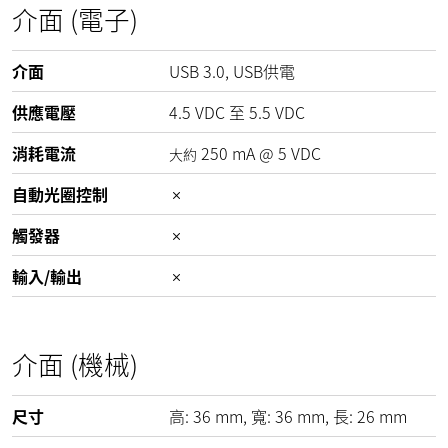
介面 (電子)
介面
USB 3.0, USB供電
供應電壓
4.5
VDC
至
5.5
VDC
消耗電流
250
mA
@
5
VDC
大約
自動光圈控制
觸發器
輸入/輸出
介面 (機械)
尺寸
高:
36
mm
, 寬:
36
mm
, 長:
26
mm