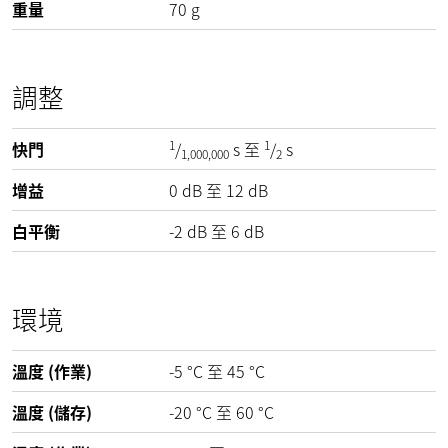
重量
70
g
調整
1
1
快門
/
s 至
/
s
1,000,000
2
增益
0
dB
至
12
dB
白平衡
-2
dB
至
6
dB
環境
溫度 (作業)
-5
°C
至
45
°C
溫度 (儲存)
-20
°C
至
60
°C