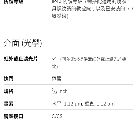
防護等級
IP40 防護等級（需搭配適用的鏡頭、
具螺紋鎖的數據線，以及已安裝的 I/O
觸發線）
介面 (光學)
紅外截止濾光片
（可依需求提供無紅外截止濾光片機
款）
快門
捲簾
2
規格
/
inch
3
畫素
水平:
1.12
µm
, 垂直:
1.12
µm
鏡頭接口
C/CS