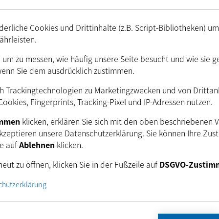
USB 3.0, Power via USB
erliche Cookies und Drittinhalte (z.B. Script-Bibliotheken) u
ährleisten.
4,75
VDC
bis
5,25
VDC
. um zu messen, wie häufig unsere Seite besucht und wie sie g
720
mA
@
5
VDC
Ca.
wenn Sie dem ausdrücklich zustimmen.
schen
h Trackingtechnologien zu Marketingzwecken und von Drittanbi
ookies, Fingerprints, Tracking-Pixel und IP-Adressen nutzen.
immen
klicken, erklären Sie sich mit den oben beschriebenen 
kzeptieren unsere Datenschutzerklärung. Sie können Ihre Zus
ie auf
Ablehnen
klicken.
eut zu öffnen, klicken Sie in der Fußzeile auf
DSGVO-Zustim
echanisch)
chutzerklärung
H:
29
mm
, B:
29
mm
, L:
43
mm