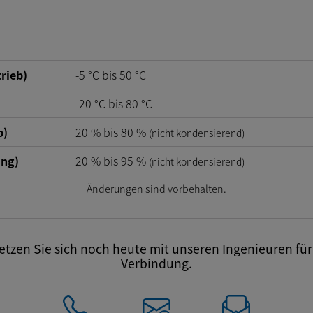
rieb)
-5
°C
bis
50
°C
-20
°C
bis
80
°C
b)
20
%
bis
80
%
(nicht kondensierend)
ung)
20
%
bis
95
%
(nicht kondensierend)
Änderungen sind vorbehalten.
tzen Sie sich noch heute mit unseren Ingenieuren für 
Verbindung.