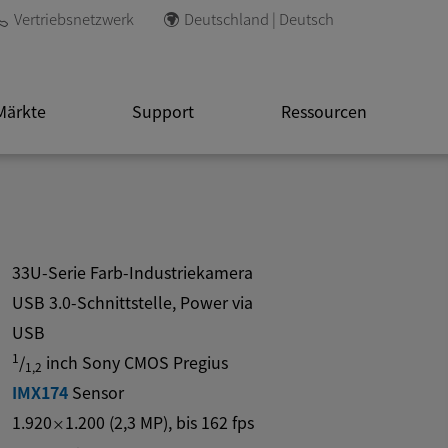
Vertriebsnetzwerk
Deutschland | Deutsch
Märkte
Support
Ressourcen
33U-Serie Farb-Industriekamera
USB 3.0-Schnittstelle, Power via
USB
1
/
inch Sony CMOS Pregius
1,2
IMX174
Sensor
1.920
1.200
(
2,3
MP
)
, bis
162
fps
×