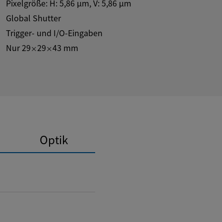
Pixelgröße: H:
5,86
µm
, V:
5,86
µm
Global Shutter
Trigger- und I/O-Eingaben
Nur 29
29
43 mm
×
×
Optik