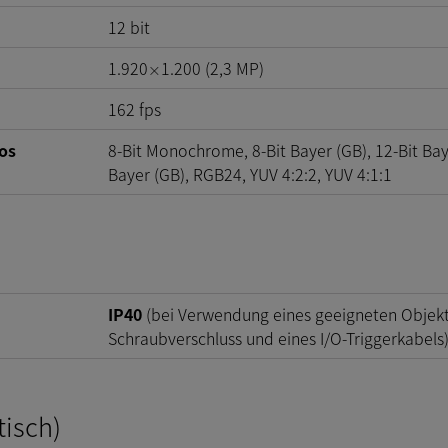
12
bit
1.920
1.200
(
2,3
MP
)
×
162
fps
os
8-Bit Monochrome, 8-Bit Bayer (GB), 12-Bit Bay
Bayer (GB), RGB24, YUV 4:2:2, YUV 4:1:1
IP40
(bei Verwendung eines geeigneten Objekti
Schraubverschluss und eines I/O-Triggerkabels
tisch)