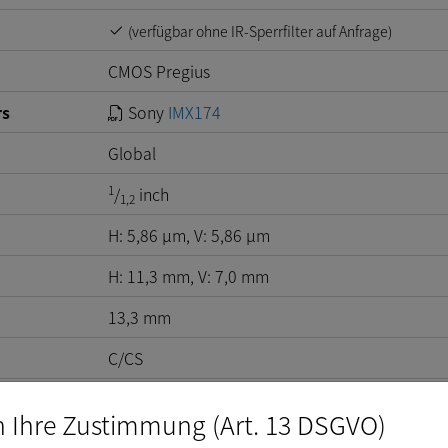
(verfügbar ohne IR-Sperrfilter auf Anfrage)
CMOS Pregius
rs
Sony
IMX174
Global
1
/
inch
1,2
H:
5,86
µm
, V:
5,86
µm
H: 11,3 mm, V: 7,0 mm
13,3 mm
C/CS
n Ihre Zustimmung (Art. 13 DSGVO)
ektrisch)