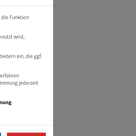
m die Funktion
enutzt wird,
etern ein, die ggf.
Verfahren
timmung jederzeit
mung
.