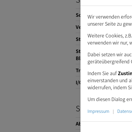
Schnittstelle
Wir verwenden erford
unserer Seite zu gew
Versorgungsspannung
Weitere Cookies, z.B
Stromverbrauch
verwenden wir nur, 
Steuerung der automati
Dabei setzen wir auc
Blende
geräteübergreifend C
Trigger
Indem Sie auf
Zust
einverstanden und a
I/O
widerrufen, indem S
Um diesen Dialog ern
Schnittstelle (m
Impressum
Datens
|
Abmessungen