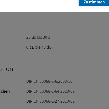
Zustimmen
65
g
20 µs bis 30 s
0
dB
bis
48
dB
ation
DIN EN 60068-2-6:2008-10
schen
DIN EN 60068-2-64:2020-09
DIN EN 60068-2-27:2010-02