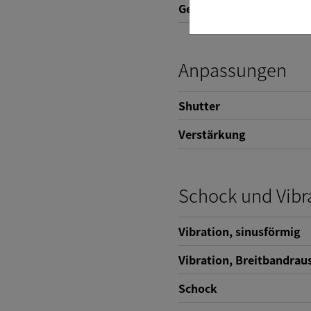
Gewicht
Anpassungen
Shutter
Verstärkung
Schock und Vibr
Vibration, sinusförmig
Vibration, Breitbandrau
Schock