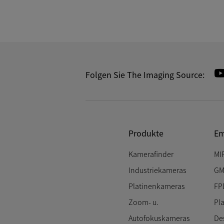
Folgen Sie The Imaging Source:
Produkte
Em
Kamerafinder
MI
Industriekameras
GM
Platinenkameras
FP
Zoom- u.
Pl
Autofokuskameras
De