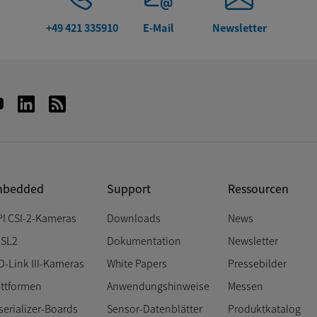
+49 421 335910
E-Mail
Newsletter
bedded
Support
Ressourcen
PI CSI-2-Kameras
Downloads
News
SL2
Dokumentation
Newsletter
D-Link III-Kameras
White Papers
Pressebilder
attformen
Anwendungshinweise
Messen
serializer-Boards
Sensor-Datenblätter
Produktkatalog