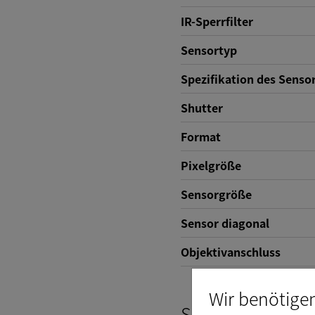
IR-Sperrfilter
Sensortyp
Spezifikation des Senso
Shutter
Format
Pixelgröße
Sensorgröße
Sensor diagonal
Objektivanschluss
Wir benötige
Schnittstelle (el