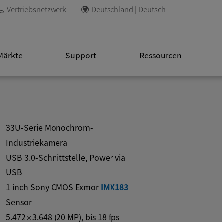
Vertriebsnetzwerk
Deutschland | Deutsch
Märkte
Support
Ressourcen
33U-Serie Monochrom-
Industriekamera
USB 3.0-Schnittstelle, Power via
USB
1 inch Sony CMOS Exmor
IMX183
Sensor
5.472
3.648
(
20
MP
)
, bis
18
fps
×