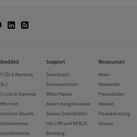
bedded
Support
Ressourcen
PI CSI-2-Kameras
Downloads
News
SL2
Dokumentation
Newsletter
D-Link III-Kameras
White Papers
Pressebilder
attformen
Anwendungshinweise
Messen
serializer-Boards
Sensor-Datenblätter
Produktkatalog
atinenkameras
HALCON und MERLIC
Glossar
dustriekameras
Beratung