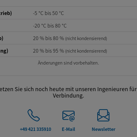
rieb)
-5
°C
bis
50
°C
-20
°C
bis
80
°C
b)
20
%
bis
80
%
(nicht kondensierend)
ung)
20
%
bis
95
%
(nicht kondensierend)
Änderungen sind vorbehalten.
tzen Sie sich noch heute mit unseren Ingenieuren für 
Verbindung.
+49 421 335910
E-Mail
Newsletter