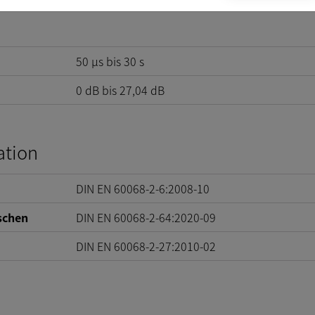
50 µs bis 30 s
0
dB
bis
27,04
dB
ation
DIN EN 60068-2-6:2008-10
schen
DIN EN 60068-2-64:2020-09
DIN EN 60068-2-27:2010-02