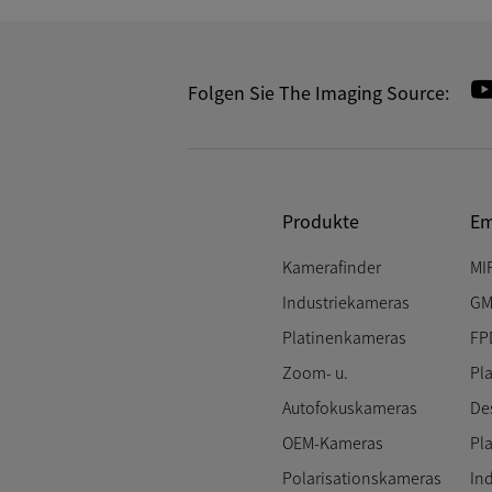
Folgen Sie The Imaging Source:
Produkte
Em
Kamerafinder
MI
Industriekameras
GM
Platinenkameras
FP
Zoom- u.
Pl
Autofokuskameras
De
OEM-Kameras
Pl
Polarisationskameras
In