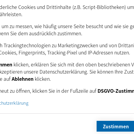
erliche Cookies und Drittinhalte (z.B. Script-Bibliotheken) u
4,75
VDC
bis
5,25
VDC
ährleisten.
660
mA
@
5
VDC
Ca.
. um zu messen, wie häufig unsere Seite besucht und wie sie g
schen
wenn Sie dem ausdrücklich zustimmen.
h Trackingtechnologien zu Marketingzwecken und von Drittanbi
ookies, Fingerprints, Tracking-Pixel und IP-Adressen nutzen.
immen
klicken, erklären Sie sich mit den oben beschriebenen 
kzeptieren unsere Datenschutzerklärung. Sie können Ihre Zus
ie auf
Ablehnen
klicken.
echanisch)
eut zu öffnen, klicken Sie in der Fußzeile auf
DSGVO-Zustim
chutzerklärung
H:
29
mm
, B:
29
mm
, L:
43
mm
65
g
Zustimmen