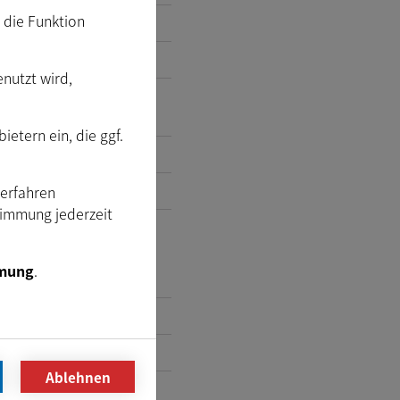
m die Funktion
enutzt wird,
etern ein, die ggf.
Verfahren
timmung jederzeit
mung
.
Ablehnen