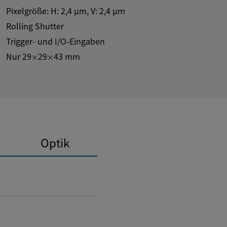
Pixelgröße: H:
2,4
µm
, V:
2,4
µm
Rolling Shutter
Trigger- und I/O-Eingaben
Nur 29
29
43 mm
×
×
Optik