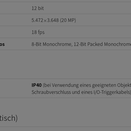
12
bit
5.472
3.648
(
20
MP
)
×
18
fps
os
8-Bit Monochrome, 12-Bit Packed Monochrom
IP40
(bei Verwendung eines geeigneten Objekti
Schraubverschluss und eines I/O-Triggerkabels
tisch)