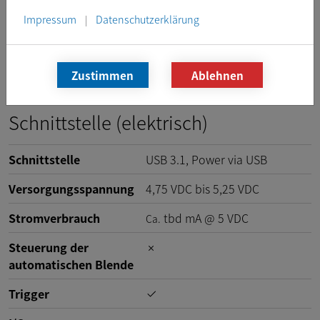
Sensorgröße
H: 5,7 mm, V: 4,3 mm
Impressum
Datenschutzerklärung
|
Sensor diagonal
7,1 mm
Objektivanschluss
C/CS
Zustimmen
Ablehnen
Schnittstelle (elektrisch)
Schnittstelle
USB 3.1, Power via USB
Versorgungsspannung
4,75
VDC
bis
5,25
VDC
Stromverbrauch
tbd
mA
@
5
VDC
Ca.
Steuerung der
automatischen Blende
Trigger