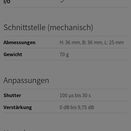
I/O
Schnittstelle (mechanisch)
Abmessungen
H:
36
mm
, B:
36
mm
, L:
25
mm
Gewicht
70
g
Anpassungen
Shutter
100 µs bis 30 s
Verstärkung
0
dB
bis
9,75
dB