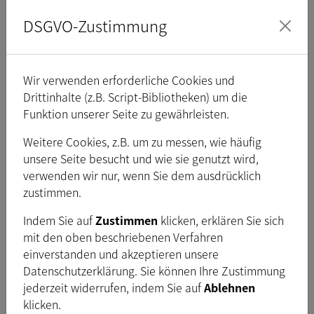
geeigneten Objektivs, eines
DSGVO-Zustimmung
Datenkabels mit
Schraubverschluss und eines
I/O-Triggerkabels)
Wir verwenden erforderliche Cookies und
Drittinhalte (z.B. Script-Bibliotheken) um die
Schnittstelle (optisch)
Funktion unserer Seite zu gewährleisten.
Weitere Cookies, z.B. um zu messen, wie häufig
Sensortyp
CMOS
unsere Seite besucht und wie sie genutzt wird,
verwenden wir nur, wenn Sie dem ausdrücklich
Spezifikation des
onsemi
AR0521
zustimmen.
Sensors
Indem Sie auf
Zustimmen
klicken, erklären Sie sich
Shutter
Rolling
mit den oben beschriebenen Verfahren
einverstanden und akzeptieren unsere
1
Format
/
inch
2,5
Datenschutzerklärung. Sie können Ihre Zustimmung
Pixelgröße
H:
2,2
µm
, V:
2,2
µm
jederzeit widerrufen, indem Sie auf
Ablehnen
klicken.