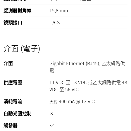
感測器對角線
15,8 mm
鏡頭接口
C/CS
介面 (電子)
介面
Gigabit Ethernet (RJ45), 乙太網路供
電
供應電壓
11
VDC
至
13
VDC
或乙太網路供電
48
VDC
至
56
VDC
消耗電流
400
mA
@
12
VDC
大約
自動光圈控制
觸發器