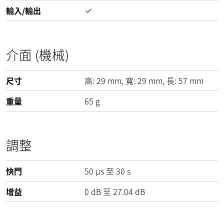
輸入/輸出
介面 (機械)
尺寸
高:
29
mm
, 寬:
29
mm
, 長:
57
mm
重量
65
g
調整
快門
50 µs 至 30 s
增益
0
dB
至
27.04
dB