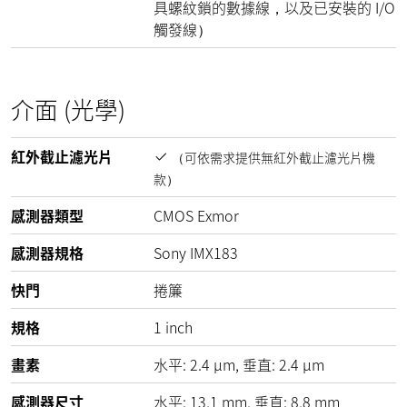
具螺紋鎖的數據線，以及已安裝的 I/O
觸發線）
介面 (光學)
紅外截止濾光片
（可依需求提供無紅外截止濾光片機
款）
感測器類型
CMOS Exmor
感測器規格
Sony IMX183
快門
捲簾
規格
1 inch
畫素
水平:
2.4
µm
, 垂直:
2.4
µm
感測器尺寸
水平: 13,1 mm, 垂直: 8,8 mm