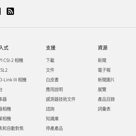
入式
支援
資源
PI CSI-2 相機
下載
新聞
SL2
文件
電子報
D-Link III 相機
白皮書
新聞圖片
台
應用說明
展覽
串器
感測器技術文件
產品目錄
級相機
諮詢
詞彙表
業相機
知識庫
焦和自動對焦
停產產品