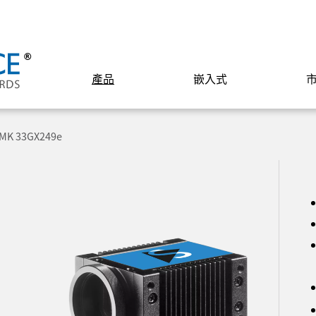
產品
嵌入式
MK 33GX249e