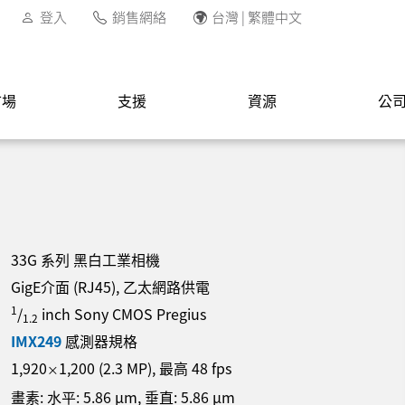
登入
銷售網絡
台灣 | 繁體中文
市場
支援
資源
公
33G 系列 黑白工業相機
GigE介面 (RJ45), 乙太網路供電
1
/
inch Sony CMOS Pregius
1.2
IMX249
感測器規格
1,920
1,200
(
2.3
MP
)
, 最高
48
fps
×
畫素: 水平:
5.86
µm
, 垂直:
5.86
µm