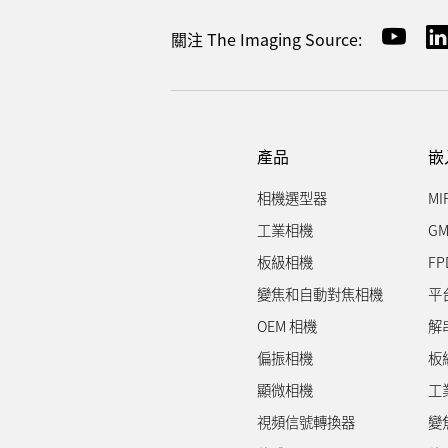
關注 The Imaging Source:
產品
嵌
相機選型器
MI
工業相機
GM
板級相機
FP
變焦和自動對焦相機
平
OEM 相機
解
偏振相機
板
顯微相機
工
視頻信號轉換器
變