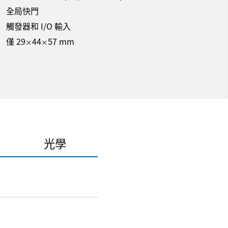
全局快門
觸發器和 I/O 輸入
僅 29
44
57 mm
×
×
光學