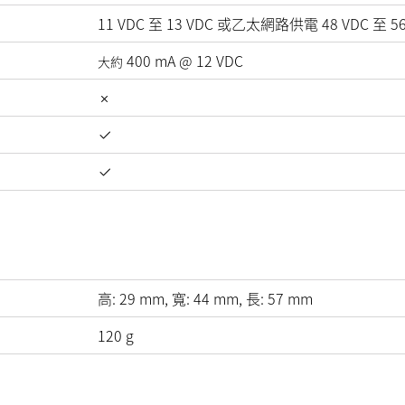
11
VDC
至
13
VDC
或乙太網路供電
48
VDC
至
5
400
mA
@
12
VDC
大約
高:
29
mm
, 寬:
44
mm
, 長:
57
mm
120
g