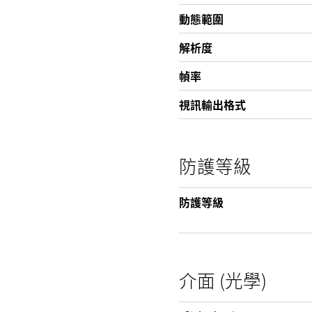
動態範圍
解析度
幀率
視訊輸出格式
防護等級
防護等級
介面 (光學)