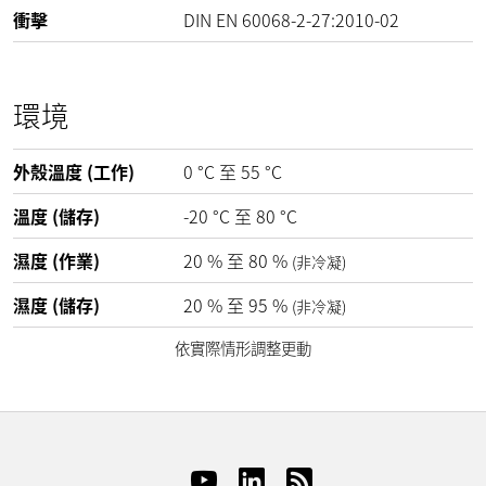
衝擊
DIN EN 60068-2-27:2010-02
環境
外殼溫度 (工作)
0
°C
至
55
°C
溫度 (儲存)
-20
°C
至
80
°C
濕度 (作業)
20
%
至
80
%
(非冷凝)
濕度 (儲存)
20
%
至
95
%
(非冷凝)
依實際情形調整更動