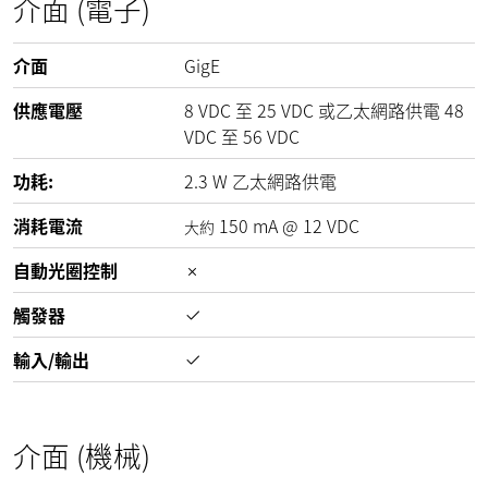
介面 (電子)
介面
GigE
供應電壓
8
VDC
至
25
VDC
或乙太網路供電
48
VDC
至
56
VDC
功耗:
2.3
W
乙太網路供電
消耗電流
150
mA
@
12
VDC
大約
自動光圈控制
觸發器
輸入/輸出
介面 (機械)